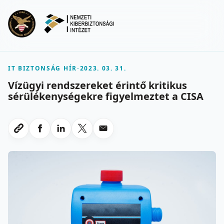
Ugrás a fő tartalomra
Menu
IT BIZTONSÁG HÍR
-
2023. 03. 31.
Vízügyi rendszereket érintő kritikus
sérülékenységekre figyelmeztet a CISA
Megosztas Facebookon
Megosztas LinkedInen
Megosztas X-en
Megosztas emailben
Link masolasa