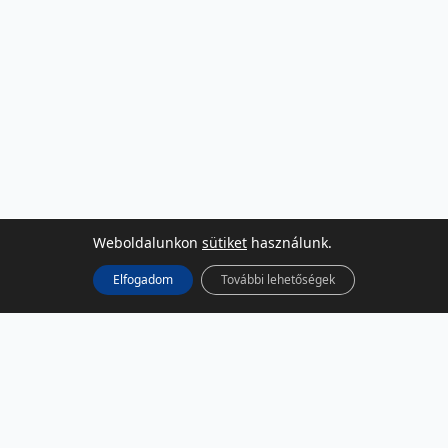
Weboldalunkon
sütiket
használunk.
Elfogadom
További lehetőségek
KÖZÖSSÉGI MÉDIA
Facebook