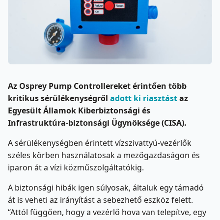
Az Osprey Pump Controllereket érintően több
kritikus sérülékenységről
adott ki riasztást
az
Egyesült Államok Kiberbiztonsági és
Infrastruktúra-biztonsági Ügynöksége (CISA).
A sérülékenységben érintett vízszivattyú-vezérlők
széles körben használatosak a mezőgazdaságon és
iparon át a vízi közműszolgáltatókig.
A biztonsági hibák igen súlyosak, általuk egy támadó
át is veheti az irányítást a sebezhető eszköz felett.
“Attól függően, hogy a vezérlő hova van telepítve, egy