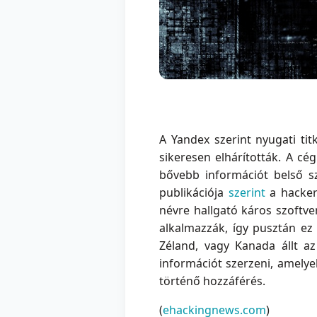
A Yandex szerint nyugati ti
sikeresen elhárították. A cé
bővebb információt belső s
publikációja
szerint
a hacker
névre hallgató káros szoftve
alkalmazzák, így pusztán ez 
Zéland, vagy Kanada állt az
információt szerzeni, amely
történő hozzáférés.
(
ehackingnews.com
)