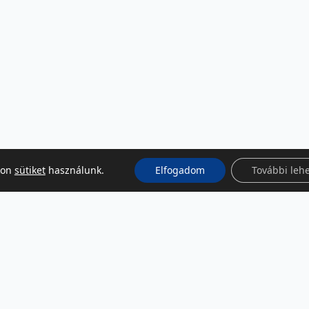
kon
sütiket
használunk.
Elfogadom
További leh
KÖZÖSSÉGI MÉDIA
Facebook