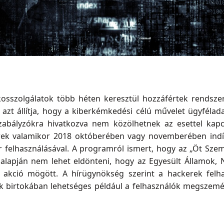
tkosszolgálatok több héten keresztül hozzáfértek rendsz
g azt állítja, hogy a kiberkémkedési célú művelet ügyféla
zabályzókra hivatkozva nem közölhetnek az esettel kapc
ek valamikor 2018 októberében vagy novemberében indí
r felhasználásával. A programról ismert, hogy az „Öt Szem”
alapján nem lehet eldönteni, hogy az Egyesült Államok, Na
 akció mögött. A hírügynökség szerint a hackerek felha
ek birtokában lehetséges például a felhasználók megszemél