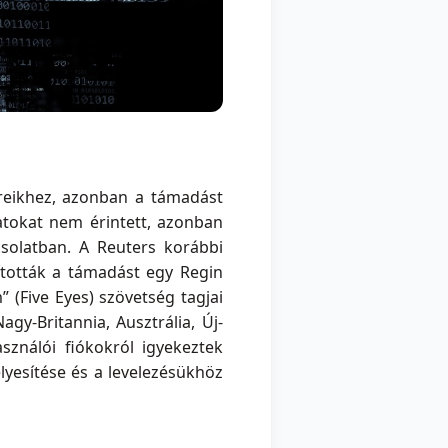
ereikhez, azonban a támadást
datokat nem érintett, azonban
solatban. A Reuters korábbi
tották a támadást egy Regin
 (Five Eyes) szövetség tagjai
gy-Britannia, Ausztrália, Új-
sználói fiókokról igyekeztek
yesítése és a levelezésükhöz