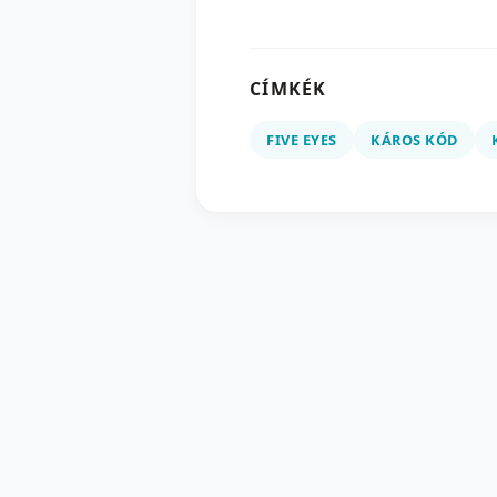
CÍMKÉK
FIVE EYES
KÁROS KÓD