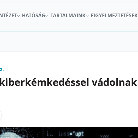
INTÉZET
HATÓSÁG
TARTALMAINK
FIGYELMEZTETÉSEK
2.
 kiberkémkedéssel vádolnak
kon
nkedInen
as X-en
gosztas emailben