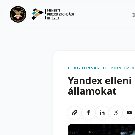
Ugrás a fő tartalomra
IT BIZTONSÁG HÍR
-
2019. 07. 0
Yandex elleni
államokat
Megosztas Faceboo
Megosztas Li
Megoszt
Me
Link masolasa