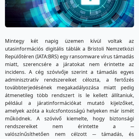
Mintegy két napig üzemen kívül voltak az
utasinformációs digitális táblák a Bristoli Nemzetközi
Repülőtéren (IATA:BRS) egy ransomware vírus támadás
miatt, szerencsére a járatokat nem érintette az
incidens. A cég szóvivője szerint a támadás egyes
adminisztratív rendszereiket célozta, a fertőzés
továbbterjedésének megakadályozása miatt pedig
átmenetileg több rendszert is le kellett állítaniuk,
például a járatinformációkat mutató kijelzőket,
amelyek azóta a kulcsfontosságú helyeken már ismét
működnek. A szóvivő kiemelte, hogy biztonsági
rendszereiket nem érintette a ─
valószínűsíthetően nem célzott ─ támadás, és