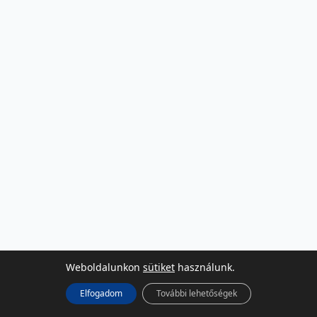
Weboldalunkon
sütiket
használunk.
Elfogadom
További lehetőségek