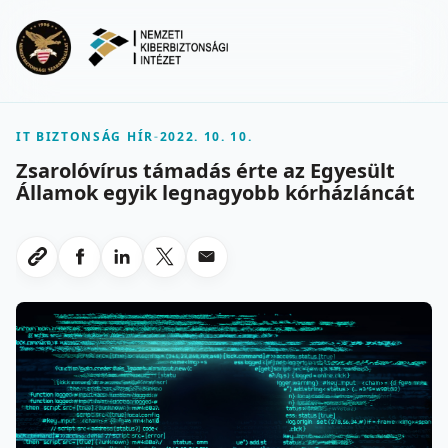
Ugrás a fő tartalomra
Menu
IT BIZTONSÁG HÍR
-
2022. 10. 10.
Zsarolóvírus támadás érte az Egyesült
Államok egyik legnagyobb kórházláncát
Megosztas Facebookon
Megosztas LinkedInen
Megosztas X-en
Megosztas emailben
Link masolasa