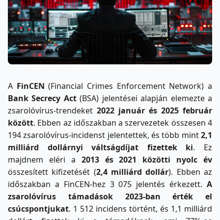
A
FinCEN
(Financial Crimes Enforcement Network) a
Bank Secrecy Act
(BSA) jelentései alapján elemezte a
zsarolóvírus-trendeket
2022 január és 2025 február
között
. Ebben az időszakban a szervezetek összesen 4
194 zsarolóvírus-incidenst jelentettek, és több mint
2,1
milliárd dollárnyi váltságdíjat fizettek ki
. Ez
majdnem eléri a
2013 és 2021 közötti nyolc év
összesített kifizetését (
2,4 milliárd dollár
). Ebben az
időszakban a FinCEN-hez 3 075 jelentés érkezett.
A
zsarolóvírus támadások 2023-ban érték el
csúcspontjukat
. 1 512 incidens történt, és 1,1 milliárd