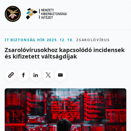
Ugrás a fő tartalomra
Menu
IT BIZTONSÁG HÍR
-
2025. 12. 10.
ZSAROLÓVÍRUS
Zsarolóvírusokhoz kapcsolódó incidensek
és kifizetett váltságdíjak
Megosztas Facebookon
Megosztas LinkedInen
Megosztas X-en
Megosztas emailben
Link masolasa