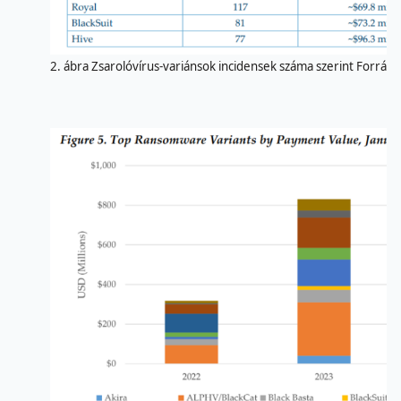
2. ábra Zsarolóvírus-variánsok incidensek száma szerint Forrás: