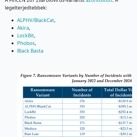
A FinCEN 267 zsarolóvírus-variánst
azonosított
.
A
legelterjedtebbek:
ALPHV/BlackCat
,
Akira
,
LockBit
,
Phobos
,
Black Basta