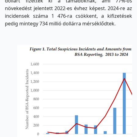
dollárt fizettek ki a támadóknak, ami 77%-os
növekedést jelentett 2022-es évhez képest. 2024-re az
incidensek száma 1 476-ra csökkent, a kifizetések
pedig mintegy 734 millió dollárra mérséklődtek.