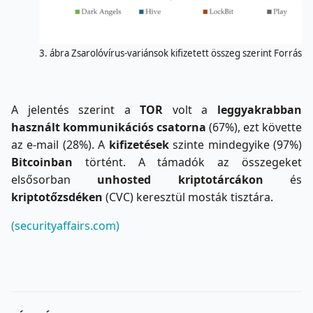
3. ábra Zsarolóvírus-variánsok kifizetett összeg szerint Forrás:
f
A jelentés szerint a
TOR
volt a
leggyakrabban
használt kommunikációs csatorna
(67%), ezt követte
az e-mail (28%). A
kifizetések
szinte mindegyike (97%)
Bitcoinban
történt. A támadók az összegeket
elsősorban
unhosted kriptotárcákon
és
kriptotőzsdéken
(CVC) keresztül mosták tisztára.
(securityaffairs.com)