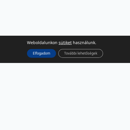
Weboldalunkon
sütiket
használunk.
Elfogadom
További lehetőségek
KÖZÖSSÉGI MÉDIA
Facebook
LinkedIn
Instagram