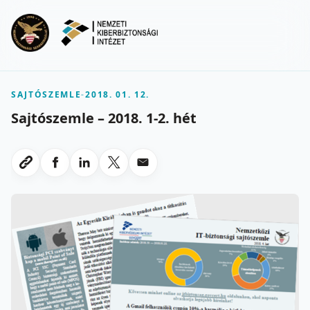
Ugrás a fő tartalomra
Menu
SAJTÓSZEMLE
-
2018. 01. 12.
Sajtószemle – 2018. 1-2. hét
Megosztas Facebookon
Megosztas LinkedInen
Megosztas X-en
Megosztas emailben
Link masolasa