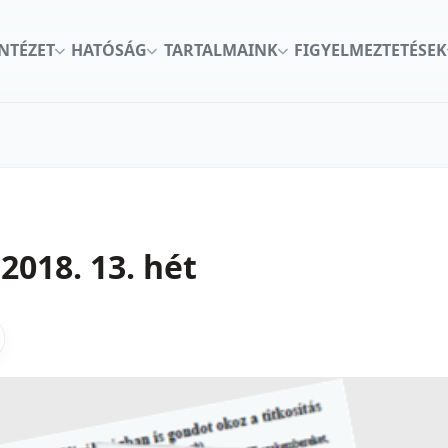
INTÉZET
HATÓSÁG
TARTALMAINK
FIGYELMEZTETÉSEK
2018. 13. hét
kon
nkedInen
as X-en
gosztas emailben