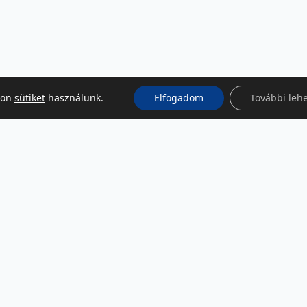
kon
sütiket
használunk.
Elfogadom
További leh
KÖZÖSSÉGI MÉDIA
Facebook
LinkedIn
Instagram