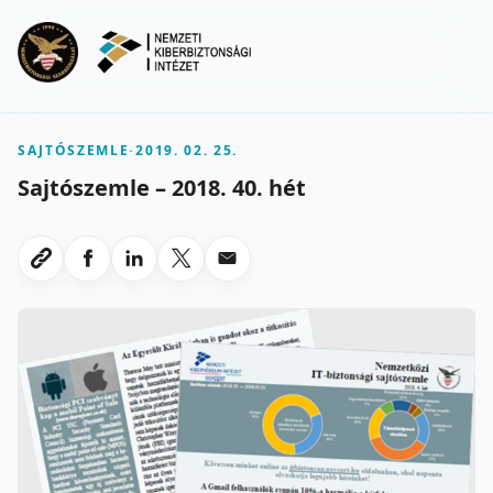
Ugrás a fő tartalomra
Menu
SAJTÓSZEMLE
-
2019. 02. 25.
Sajtószemle – 2018. 40. hét
Megosztas Facebookon
Megosztas LinkedInen
Megosztas X-en
Megosztas emailben
Link masolasa