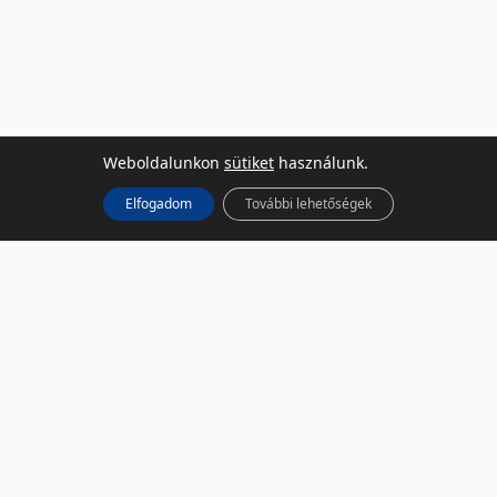
Weboldalunkon
sütiket
használunk.
Elfogadom
További lehetőségek
KÖZÖSSÉGI MÉDIA
Facebook
LinkedIn
Instagram