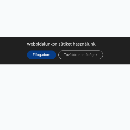
Weboldalunkon
sütiket
használunk.
Elfogadom
További lehetőségek
KÖZÖSSÉGI MÉDIA
Facebook
LinkedIn
Instagram