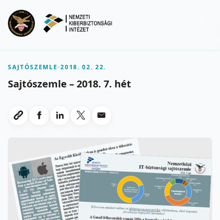
Ugrás a fő tartalomra
Menu
SAJTÓSZEMLE
-
2018. 02. 22.
Sajtószemle – 2018. 7. hét
Megosztas Facebookon
Megosztas LinkedInen
Megosztas X-en
Megosztas emailben
Link masolasa