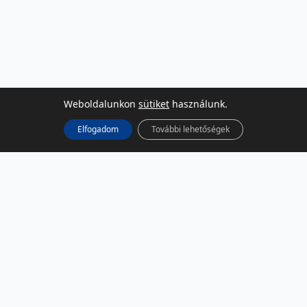
Weboldalunkon
sütiket
használunk.
Elfogadom
További lehetőségek
KÖZÖSSÉGI MÉDIA
Facebook
LinkedIn
Instagram