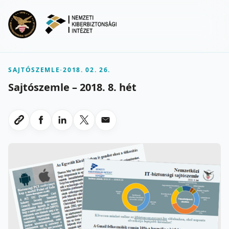
Ugrás a fő tartalomra
Menu
SAJTÓSZEMLE
-
2018. 02. 26.
Sajtószemle – 2018. 8. hét
Megosztas Facebookon
Megosztas LinkedInen
Megosztas X-en
Megosztas emailben
Link masolasa