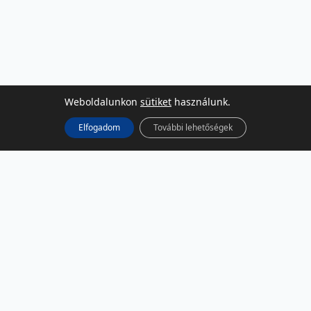
Weboldalunkon
sütiket
használunk.
Elfogadom
További lehetőségek
KÖZÖSSÉGI MÉDIA
Facebook
LinkedIn
Instagram