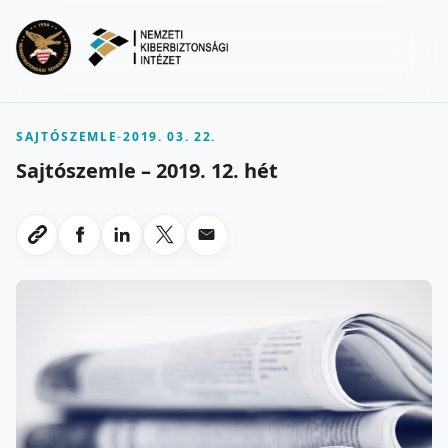
Ugrás a fő tartalomra
Menu
SAJTÓSZEMLE
-
2019. 03. 22.
Sajtószemle – 2019. 12. hét
Megosztas Facebookon
Megosztas LinkedInen
Megosztas X-en
Megosztas emailben
Link masolasa