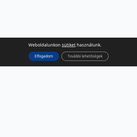
Weboldalunkon
sütiket
használunk.
Elfogadom
További lehetőségek
KÖZÖSSÉGI MÉDIA
Facebook
LinkedIn
Instagram