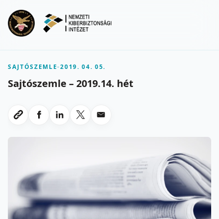
Ugrás a fő tartalomra
Menu
SAJTÓSZEMLE
-
2019. 04. 05.
Sajtószemle – 2019.14. hét
Megosztas Facebookon
Megosztas LinkedInen
Megosztas X-en
Megosztas emailben
Link masolasa