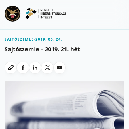
Ugrás a fő tartalomra
Menu
SAJTÓSZEMLE
-
2019. 05. 24.
Sajtószemle – 2019. 21. hét
Megosztas Facebookon
Megosztas LinkedInen
Megosztas X-en
Megosztas emailben
Link masolasa