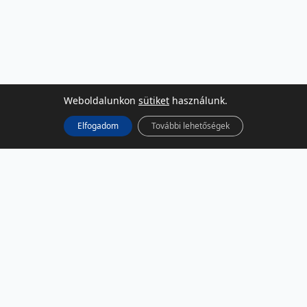
Weboldalunkon
sütiket
használunk.
Elfogadom
További lehetőségek
KÖZÖSSÉGI MÉDIA
Facebook
LinkedIn
Instagram