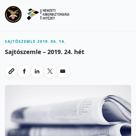
Ugrás a fő tartalomra
Menu
SAJTÓSZEMLE
-
2019. 06. 14.
Sajtószemle – 2019. 24. hét
Megosztas Facebookon
Megosztas LinkedInen
Megosztas X-en
Megosztas emailben
Link masolasa