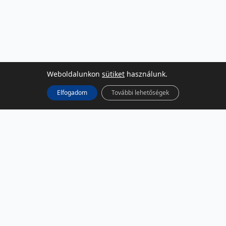
Weboldalunkon
sütiket
használunk.
Elfogadom
További lehetőségek
KÖZÖSSÉGI MÉDIA
Facebook
LinkedIn
Instagram