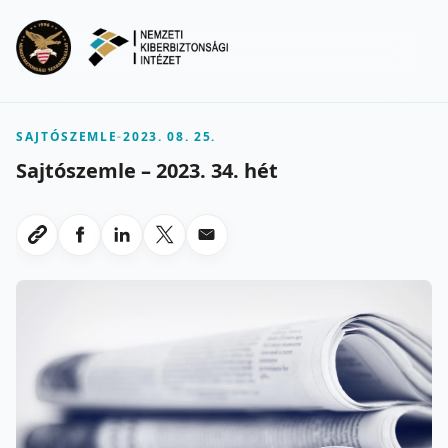
Ugrás a fő tartalomra
Menu
SAJTÓSZEMLE
-
2023. 08. 25.
Sajtószemle – 2023. 34. hét
Megosztas Facebookon
Megosztas LinkedInen
Megosztas X-en
Megosztas emailben
Link masolasa