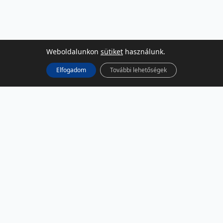
Weboldalunkon
sütiket
használunk.
Elfogadom
További lehetőségek
KÖZÖSSÉGI MÉDIA
Facebook
LinkedIn
Instagram