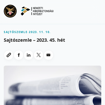
Ugrás a fő tartalomra
Menu
SAJTÓSZEMLE
-
2023. 11. 10.
Sajtószemle – 2023. 45. hét
Megosztas Facebookon
Megosztas LinkedInen
Megosztas X-en
Megosztas emailben
Link masolasa