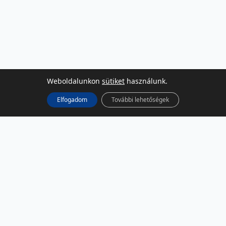
Weboldalunkon
sütiket
használunk.
Elfogadom
További lehetőségek
KÖZÖSSÉGI MÉDIA
Facebook
LinkedIn