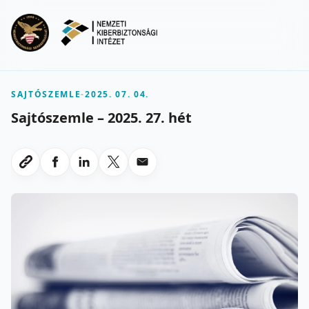
Ugrás a fő tartalomra
Menu
SAJTÓSZEMLE
-
2025. 07. 04.
Sajtószemle – 2025. 27. hét
Megosztas Facebookon
Megosztas LinkedInen
Megosztas X-en
Megosztas emailben
Link masolasa