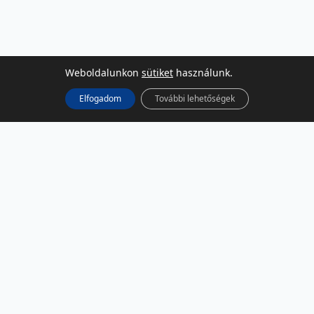
Weboldalunkon
sütiket
használunk.
Elfogadom
További lehetőségek
KÖZÖSSÉGI MÉDIA
Facebook
LinkedIn
Instagram