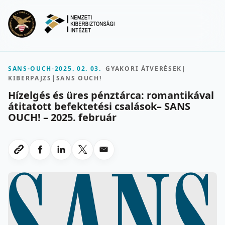
Ugrás a fő tartalomra
Menu
SANS-OUCH
-
2025. 02. 03.
GYAKORI ÁTVERÉSEK
|
KIBERPAJZS
|
SANS OUCH!
Hízelgés és üres pénztárca: romantikával
átitatott befektetési csalások– SANS
OUCH! – 2025. február
Megosztas Facebookon
Megosztas LinkedInen
Megosztas X-en
Megosztas emailben
Link masolasa