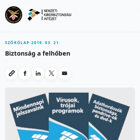
Ugrás a fő tartalomra
Menu
SZÓRÓLAP
-
2019. 03. 21.
Biztonság a felhőben
Megosztas Facebookon
Megosztas LinkedInen
Megosztas X-en
Megosztas emailben
Link masolasa