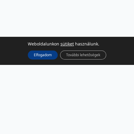
Weboldalunkon
sütiket
használunk.
Elfogadom
További lehetőségek
KÖZÖSSÉGI MÉDIA
Facebook
LinkedIn
Instagram