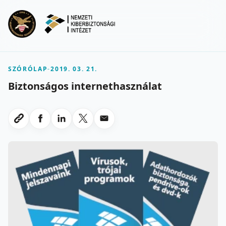
Ugrás a fő tartalomra
Menu
SZÓRÓLAP
-
2019. 03. 21.
Biztonságos internethasználat
Megosztas Facebookon
Megosztas LinkedInen
Megosztas X-en
Megosztas emailben
Link masolasa