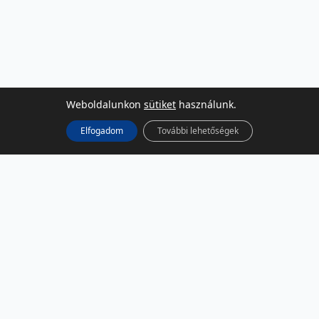
Weboldalunkon
sütiket
használunk.
Elfogadom
További lehetőségek
KÖZÖSSÉGI MÉDIA
Facebook
LinkedIn
Instagram