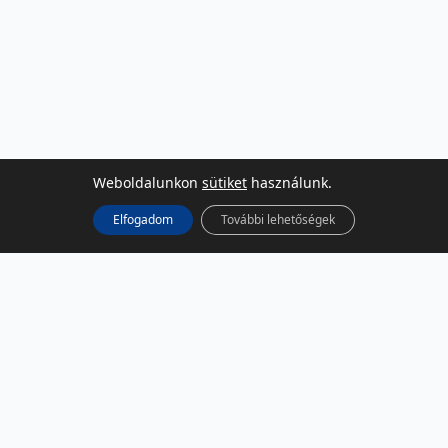
Weboldalunkon
sütiket
használunk.
Elfogadom
További lehetőségek
KÖZÖSSÉGI MÉDIA
Facebook
LinkedIn