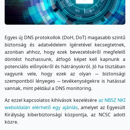
Egyes új DNS protokollok (DoH, DoT) magasabb szintű
biztonság és adatvédelem ígéretével kecsegtetnek,
azonban ahhoz, hogy ezek bevezetéséről megfelelő
döntést hozhassunk, átfogó képet kell kapnunk a
potenciális előnyökről és hátrányokról. Jó ha tisztában
vagyunk vele, hogy ezek az olyan ─ biztonsági
szempontból lényeges ─ tevékenységekre is hatással
vannak, mint például a DNS monitoring.
Az ezzel kapcsolatos kihívások kezelésére
az NBSZ NKI
weboldalán elérhető egy ajánlás
, amelyet az Egyesült
Királyság kiberbiztonsági központja, az NCSC adott
közre.