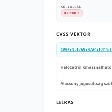
SÚLYOSSÁG
KRITIKUS
CVSS VEKTOR
CVSS:3.1/AV:N/AC:L/PR:
Hálózatról kihasználható
Alacsony jogosultság szü
LEÍRÁS