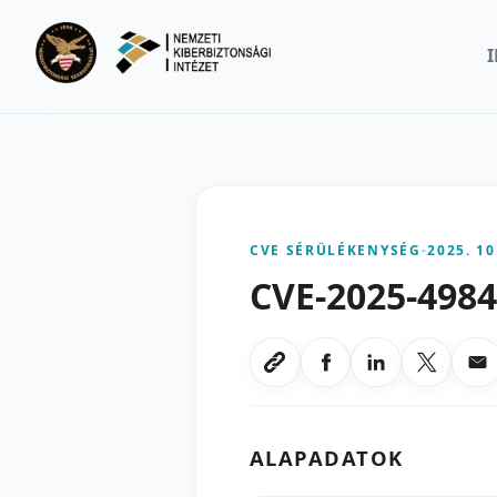
Ugrás a fő tartalomra
CVE SÉRÜLÉKENYSÉG
-
2025. 10
CVE-2025-498
Megosztas Faceboo
Megosztas Li
Megoszt
Me
Link masolasa
ALAPADATOK