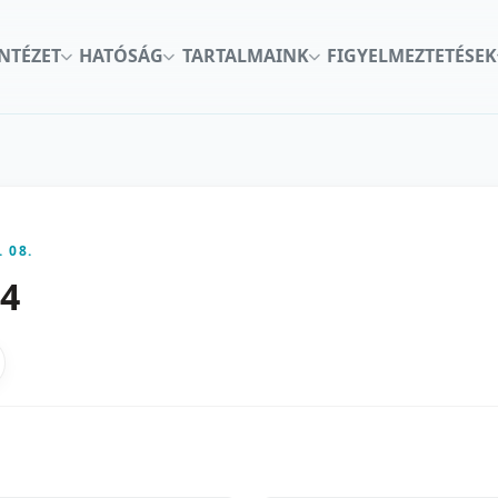
INTÉZET
HATÓSÁG
TARTALMAINK
FIGYELMEZTETÉSEK
. 08.
44
kon
nkedInen
as X-en
gosztas emailben