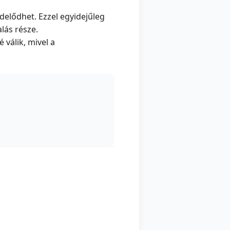
delődhet. Ezzel egyidejűleg
lás része.
válik, mivel a