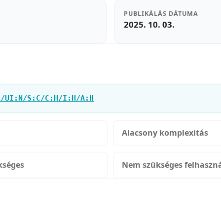
PUBLIKÁLÁS DÁTUMA
2025. 10. 03.
L/UI:N/S:C/C:H/I:H/A:H
Alacsony komplexitás
kséges
Nem szükséges felhaszná