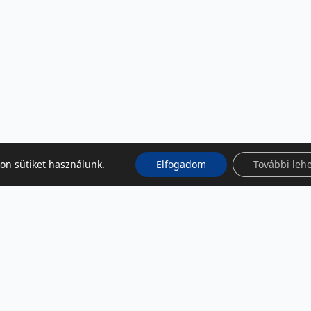
kon
sütiket
használunk.
Elfogadom
További leh
KÖZÖSSÉGI MÉDIA
Facebook
LinkedIn