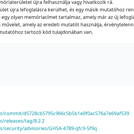
óriaterületet újra felhasználja vagy hivatkozik rá.
let újra lefoglalásra kerülhet, és egy másik mutatóhoz ren
 egy olyan memóriacímet tartalmaz, amely már az új lefogla
űvelet, amely az eredeti mutatót használja, érvénytelenné 
mutatóhoz tartozó kód tulajdonában van.
edis/commit/d5728cb5795c966c5b5b1e0f0ac576a7e69af539
s/releases/tag/8.2.2
is/security/advisories/GHSA-4789-qfc9-5f9q