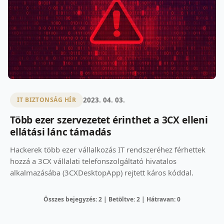
2023. 04. 03.
IT BIZTONSÁG HÍR
Több ezer szervezetet érinthet a 3CX elleni
ellátási lánc támadás
Hackerek több ezer vállalkozás IT rendszeréhez férhettek
hozzá a 3CX vállalati telefonszolgáltató hivatalos
alkalmazásába (3CXDesktopApp) rejtett káros kóddal.
Összes bejegyzés: 2 | Betöltve: 2 | Hátravan: 0