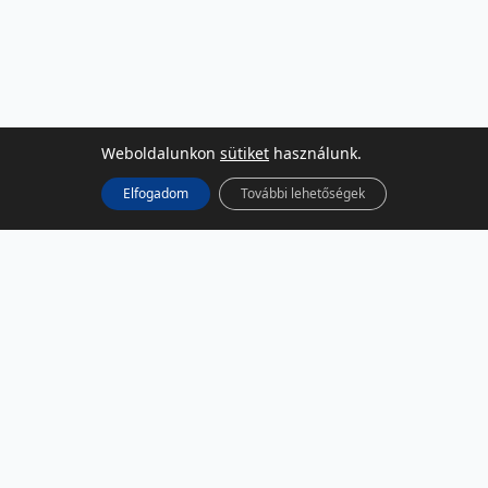
Weboldalunkon
sütiket
használunk.
Elfogadom
További lehetőségek
KÖZÖSSÉGI MÉDIA
Facebook
LinkedIn
Instagram