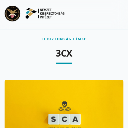
Ugrás a fő tartalomra
Menu
IT BIZTONSÁG CÍMKE
3CX