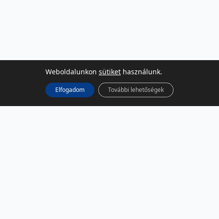
Weboldalunkon
sütiket
használunk.
Elfogadom
További lehetőségek
KÖZÖSSÉGI MÉDIA
Facebook
LinkedIn
Instagram