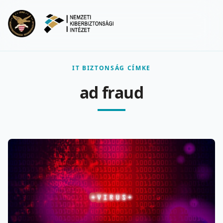
Ugrás a fő tartalomra
Menu
IT BIZTONSÁG CÍMKE
ad fraud