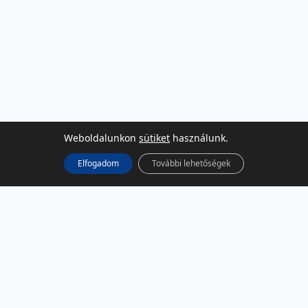
Weboldalunkon
sütiket
használunk.
Elfogadom
További lehetőségek
KÖZÖSSÉGI MÉDIA
Facebook
LinkedIn