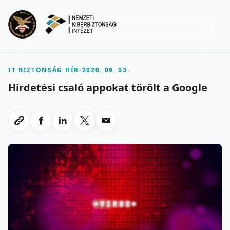
Ugrás a fő tartalomra
Menu
IT BIZTONSÁG HÍR
-
2020. 09. 03.
Hirdetési csaló appokat törölt a Google
Megosztas Facebookon
Megosztas LinkedInen
Megosztas X-en
Megosztas emailben
Link masolasa