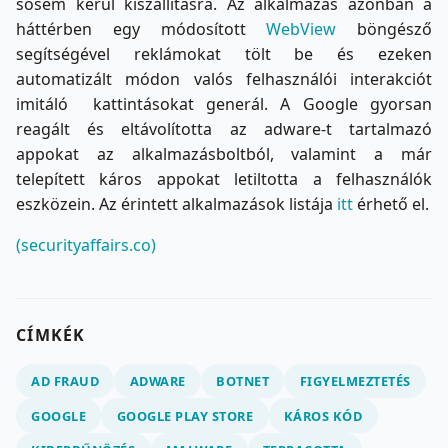
sosem kerül kiszállításra. Az alkalmazás azonban a
háttérben egy módosított
WebView
böngésző
segítségével reklámokat tölt be és ezeken
automatizált módon valós felhasználói interakciót
imitáló kattintásokat generál. A Google gyorsan
reagált és eltávolította az adware-t tartalmazó
appokat az alkalmazásboltból, valamint a már
telepített káros appokat letiltotta a felhasználók
eszközein. Az érintett alkalmazások listája
itt
érhető el.
(securityaffairs.co)
CÍMKÉK
AD FRAUD
ADWARE
BOTNET
FIGYELMEZTETÉS
GOOGLE
GOOGLE PLAY STORE
KÁROS KÓD