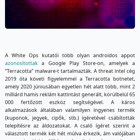
A White Ops kutatói több olyan androidos appot
azonosítottak
a Google Play Store-on, amelyek a
“Terracotta” malware-t tartalmazták. A threat intel cég
2019 óta követi figyelemmel a Terracotta botnetet,
amely 2020 júniusában egyetlen hét alatt több, mint 2
milliárd hamis reklám kattintást generált, körülbelül 65
000 fertőzött eszköz segítségével. A káros
alkalmazások általában valamilyen ingyenes termék
(kuponok, jegyek, cipők, stb.) ígéretével csábították
telepítésre az áldozatokat. A csaló ígéret szerint a
választott termék két hét múlva érkezik, ám valójában