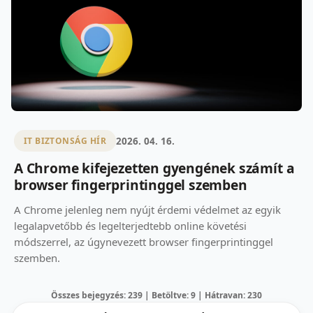
2026. 04. 16.
IT BIZTONSÁG HÍR
A Chrome kifejezetten gyengének számít a
browser fingerprintinggel szemben
A Chrome jelenleg nem nyújt érdemi védelmet az egyik
legalapvetőbb és legelterjedtebb online követési
módszerrel, az úgynevezett browser fingerprintinggel
szemben.
Összes bejegyzés: 239 | Betöltve: 9 | Hátravan: 230