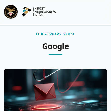
Ugrás a fő tartalomra
Menu
IT BIZTONSÁG CÍMKE
Google