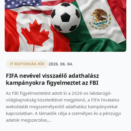
2026. 06. 04.
IT BIZTONSÁG HÍR
FIFA nevével visszaélő adathalász
kampányokra figyelmeztet az FBI
Az FBI figyelmeztetést adott ki a 2026-os labdarúgó-
világbajnokság közeledtével megjelenő, a FIFA hivatalos
weboldalát megszemélyesítő adathalász kampányokkal
kapcsolatban. A támadók célja a személyes és a pénzügyi
adatok megszerzése,...