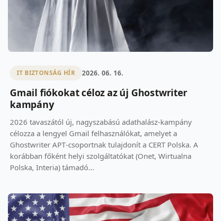
2026. 06. 16.
IT BIZTONSÁG HÍR
Gmail fiókokat céloz az új Ghostwriter
kampány
2026 tavaszától új, nagyszabású adathalász‑kampány
célozza a lengyel Gmail felhasználókat, amelyet a
Ghostwriter APT‑csoportnak tulajdonít a CERT Polska. A
korábban főként helyi szolgáltatókat (Onet, Wirtualna
Polska, Interia) támadó...