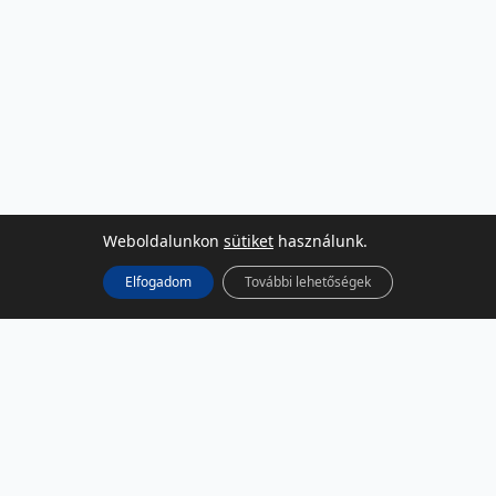
Weboldalunkon
sütiket
használunk.
Elfogadom
További lehetőségek
KÖZÖSSÉGI MÉDIA
Facebook