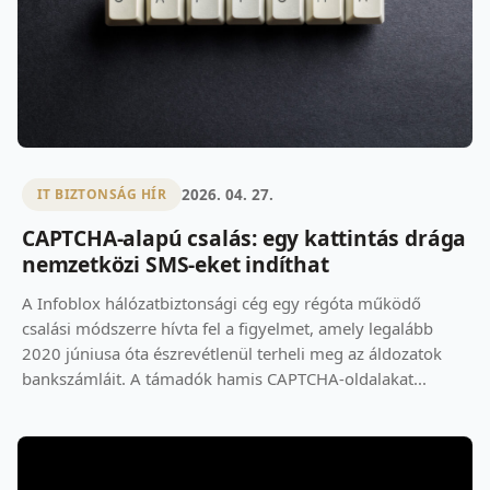
2026. 04. 27.
IT BIZTONSÁG HÍR
CAPTCHA-alapú csalás: egy kattintás drága
nemzetközi SMS-eket indíthat
A Infoblox hálózatbiztonsági cég egy régóta működő
csalási módszerre hívta fel a figyelmet, amely legalább
2020 júniusa óta észrevétlenül terheli meg az áldozatok
bankszámláit. A támadók hamis CAPTCHA-oldalakat...