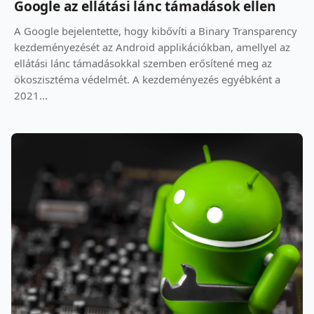
Google az ellátási lánc támadások ellen
A Google bejelentette, hogy kibővíti a Binary Transparency
kezdeményezését az Android applikációkban, amellyel az
ellátási lánc támadásokkal szemben erősítené meg az
ökoszisztéma védelmét. A kezdeményezés egyébként a
2021...