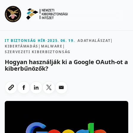
Ugrás a fő tartalomra
Menu
IT BIZTONSÁG HÍR
-
2025. 06. 19.
ADATHALÁSZAT
|
KIBERTÁMADÁS
|
MALWARE
|
SZERVEZETI KIBERBIZTONSÁG
Hogyan használják ki a Google OAuth-ot a
kiberbűnözők?
Megosztas Facebookon
Megosztas LinkedInen
Megosztas X-en
Megosztas emailben
Link masolasa