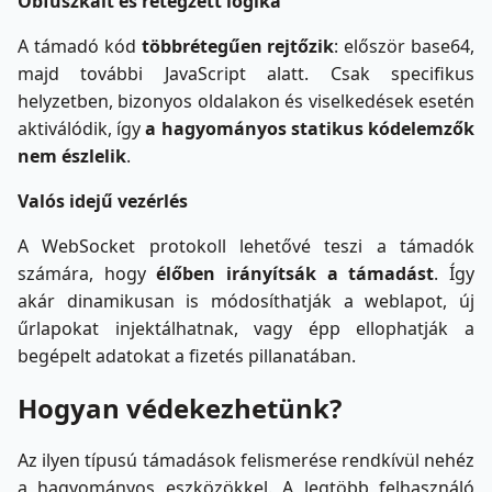
Obfuszkált és rétegzett logika
A támadó kód
többrétegűen rejtőzik
: először base64,
majd további JavaScript alatt. Csak specifikus
helyzetben, bizonyos oldalakon és viselkedések esetén
aktiválódik, így
a hagyományos statikus kódelemzők
nem észlelik
.
V
alós idejű vezérlés
A WebSocket protokoll lehetővé teszi a támadók
számára, hogy
élőben irányítsák a támadást
. Így
akár dinamikusan is módosíthatják a weblapot, új
űrlapokat injektálhatnak, vagy épp ellophatják a
begépelt adatokat a fizetés pillanatában.
Hogyan védekezhetünk?
Az ilyen típusú támadások felismerése rendkívül nehéz
a hagyományos eszközökkel. A legtöbb felhasználó