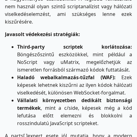
nem használ olyan szintű scriptanalízist vagy hálózati
viselkedéselemzést, ami szükséges lenne ezek
kiszűrésére.
Javasolt védekezési stratégiák:
Third-party scriptek korlátozása:
Böngészőszintű eszközökkel, mint például a
NoScript vagy uMatrix, megelőzhetjük az
ismeretlen forrásból származó kódok futtatását.
Haladó webalkalmazás-tűzfal (WAF):
Ezek
képesek lehetnek kiszűrni az ilyen kódok hálózati
viselkedését, különösen WebSocket-forgalmat.
Vállalati környezetben dedikált biztonsági
termékek
, mint a c/side, képesek még a kód
lefutása előtt elemezni és blokkolni a
rosszindulatú JavaScript scripteket.
A parts[.]expert esete jól mutatja, hogy a modern