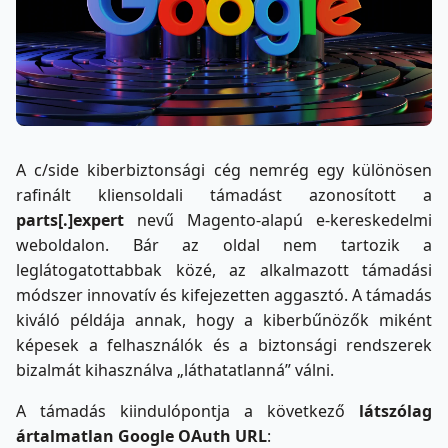
A c/side kiberbiztonsági cég nemrég egy különösen
rafinált kliensoldali támadást azonosított a
parts[.]expert
nevű Magento-alapú e-kereskedelmi
weboldalon. Bár az oldal nem tartozik a
leglátogatottabbak közé, az alkalmazott támadási
módszer innovatív és kifejezetten aggasztó. A támadás
kiváló példája annak, hogy a kiberbűnözők miként
képesek a felhasználók és a biztonsági rendszerek
bizalmát kihasználva „láthatatlanná” válni.
A támadás kiindulópontja a következő
látszólag
ártalmatlan Google OAuth URL
: