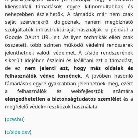
kliensoldali támadások egyre kifinomultabbak és
nehezebben észlelhetők. A támadók már nem csak
saját szerverekről dolgoznak, hanem megbízható
szolgáltatók infrastruktúráját használják ki például a
Google OAuth URL-jeit. Az ilyen technikák ellen csak
összetett, több szinten működő védelmi rendszerek
jelenthetnek valódi védelmet. A c/side rendszerének
sikerült idejében észlelni és leállítani ezt a támadást,
de ez
nem jelenti azt, hogy más oldalak és
felhasználók védve lennének
. A jövőben hasonló
támadások egyre gyakrabban jelenhetnek meg, ezért
a felhasználók és webfejlesztők számára
elengedhetetlen a biztonságtudatos szemlélet
és a
megfelelő védelmi eszközök használata.
(
pcw.hu
)
(
c/side.dev
)