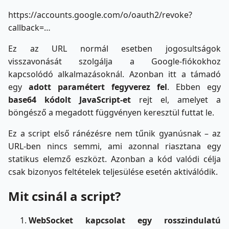
https://accounts.google.com/o/oauth2/revoke?
callback=…
Ez az URL normál esetben jogosultságok
visszavonását szolgálja a Google-fiókokhoz
kapcsolódó alkalmazásoknál. Azonban itt a támadó
egy
adott
paramétert fegyverez fel
. Ebben egy
base64 kódolt JavaScript-et
rejt el, amelyet a
böngésző a megadott függvényen keresztül futtat le.
Ez a script első ránézésre nem tűnik gyanúsnak – az
URL-ben nincs semmi, ami azonnal riasztana egy
statikus elemző eszközt. Azonban a kód valódi célja
csak bizonyos feltételek teljesülése esetén aktiválódik.
Mit csinál a script?
WebSocket kapcsolat egy rosszindulatú