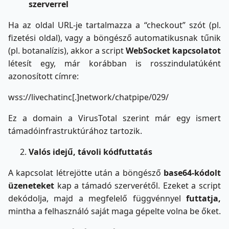
szerverrel
Ha az oldal URL-je tartalmazza a “checkout” szót (pl.
fizetési oldal), vagy a böngésző automatikusnak tűnik
(pl. botanalízis), akkor a script
WebSocket kapcsolatot
létesít egy, már korábban is rosszindulatúként
azonosított címre:
wss://livechatinc[.]network/chatpipe/029/
Ez a domain a VirusTotal szerint már egy ismert
támadóinfrastruktúrához tartozik.
Valós idejű, távoli kódfuttatás
A kapcsolat létrejötte után a böngésző
base64-kódolt
üzeneteket
kap a támadó szerverétől. Ezeket a script
dekódolja, majd a megfelelő függvénnyel
futtatja,
mintha a felhasználó saját maga gépelte volna be őket.