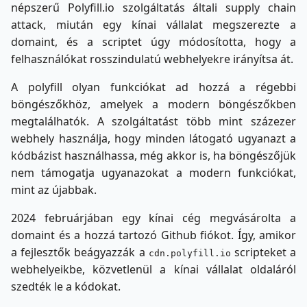
népszerű Polyfill.io szolgáltatás általi supply chain
attack, miután egy kínai vállalat megszerezte a
domaint, és a scriptet úgy módosította, hogy a
felhasználókat rosszindulatú webhelyekre irányítsa át.
A polyfill olyan funkciókat ad hozzá a régebbi
böngészőkhöz, amelyek a modern böngészőkben
megtalálhatók. A szolgáltatást több mint százezer
webhely használja, hogy minden látogató ugyanazt a
kódbázist használhassa, még akkor is, ha böngészőjük
nem támogatja ugyanazokat a modern funkciókat,
mint az újabbak.
2024 februárjában egy kínai cég megvásárolta a
domaint és a hozzá tartozó Github fiókot. Így, amikor
a fejlesztők beágyazzák a
scripteket a
cdn.polyfill.io
webhelyeikbe, közvetlenül a kínai vállalat oldaláról
szedték le a kódokat.