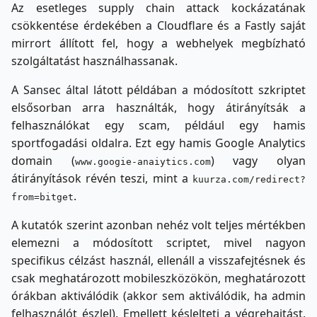
Az esetleges supply chain attack kockázatának
csökkentése érdekében a Cloudflare és a Fastly saját
mirrort állított fel, hogy a webhelyek megbízható
szolgáltatást használhassanak.
A Sansec által látott példában a módosított szkriptet
elsősorban arra használták, hogy átirányítsák a
felhasználókat egy scam, például egy hamis
sportfogadási oldalra. Ezt egy hamis Google Analytics
domain (
) vagy olyan
www.googie-anaiytics.com
átirányítások révén teszi, mint a
kuurza.com/redirect?
.
from=bitget
A kutatók szerint azonban nehéz volt teljes mértékben
elemezni a módosított scriptet, mivel nagyon
specifikus célzást használ, ellenáll a visszafejtésnek és
csak meghatározott mobileszközökön, meghatározott
órákban aktiválódik (akkor sem aktiválódik, ha admin
felhasználót észlel). Emellett késlelteti a végrehajtást,