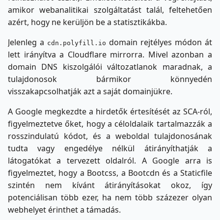
amikor webanalitikai szolgáltatást talál, feltehetően
azért, hogy ne kerüljön be a statisztikákba.
Jelenleg a
domain rejtélyes módon át
cdn.polyfill.io
lett irányítva a Cloudflare mirrorra. Mivel azonban a
domain DNS kiszolgálói változatlanok maradnak, a
tulajdonosok bármikor könnyedén
visszakapcsolhatják azt a saját domainjükre.
A Google megkezdte a hirdetők értesítését az SCA-ról,
figyelmeztetve őket, hogy a céloldalaik tartalmazzák a
rosszindulatú kódot, és a weboldal tulajdonosának
tudta vagy engedélye nélkül átirányíthatják a
látogatókat a tervezett oldalról. A Google arra is
figyelmeztet, hogy a Bootcss, a Bootcdn és a Staticfile
szintén nem kívánt átirányításokat okoz, így
potenciálisan több ezer, ha nem több százezer olyan
webhelyet érinthet a támadás.