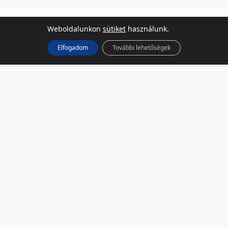
Weboldalunkon
sütiket
használunk.
Elfogadom
További lehetőségek
KÖZÖSSÉGI MÉDIA
Facebook
LinkedIn
Instagram
Podcast