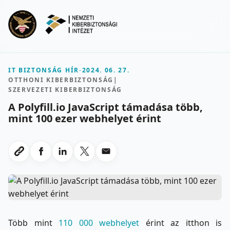
Ugrás a fő tartalomra
Menu
IT BIZTONSÁG HÍR
-
2024. 06. 27.
OTTHONI KIBERBIZTONSÁG
|
SZERVEZETI KIBERBIZTONSÁG
A Polyfill.io JavaScript támadása több,
mint 100 ezer webhelyet érint
Megosztas Facebookon
Megosztas LinkedInen
Megosztas X-en
Megosztas emailben
Link masolasa
Több mint
110 000 webhelyet
érint az itthon is