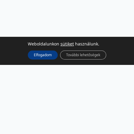
Weboldalunkon
sütiket
használunk.
Elfogadom
További lehetőségek
KÖZÖSSÉGI MÉDIA
Facebook
LinkedIn
Instagram