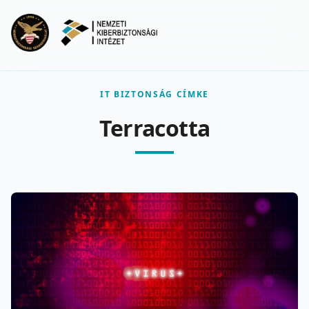
Ugrás a fő tartalomra
Menu
IT BIZTONSÁG CÍMKE
Terracotta