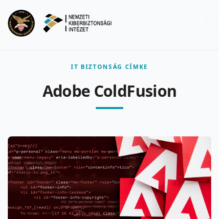
Ugrás a fő tartalomra
Menu
IT BIZTONSÁG CÍMKE
Adobe ColdFusion