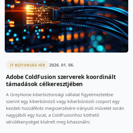
2026. 01. 06.
IT BIZTONSÁG HÍR
Adobe ColdFusion szerverek koordinált
támadások célkeresztjében
A GreyNoise kiberbiztonsági vállalat figyelmeztetése
szerint egy kiberbűnöző vagy kiberbűnözői csoport egy
kezdeti hozzáférés megszerzésére irányuló művelet során
nagyjából egy tucat, a ColdFusionhoz köthető
sérülékenységet kísérelt meg kihasználni.