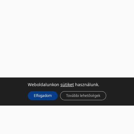
Weboldalunkon
sütiket
használunk.
Elfogadom
További lehetőségek
KÖZÖSSÉGI MÉDIA