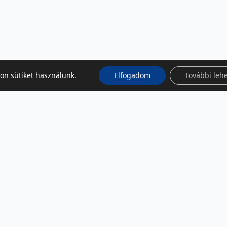
kon
sütiket
használunk.
Elfogadom
További leh
KÖZÖSSÉGI MÉDIA
Facebook
LinkedIn
Instagram