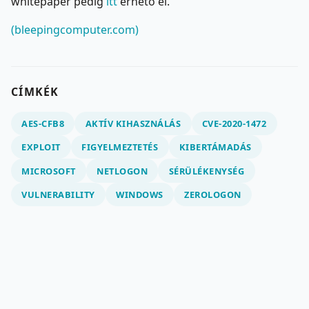
whitepaper pedig
itt
érhető el.
(bleepingcomputer.com)
CÍMKÉK
AES-CFB8
AKTÍV KIHASZNÁLÁS
CVE-2020-1472
EXPLOIT
FIGYELMEZTETÉS
KIBERTÁMADÁS
MICROSOFT
NETLOGON
SÉRÜLÉKENYSÉG
VULNERABILITY
WINDOWS
ZEROLOGON