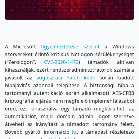
A Microsoft
figyelmeztetése szerint
a Windows
szervereket érintő kritikus Netlogon sérülékenységet
(“Zerologon”,
CVE-2020-1472
) támadók aktívan
kihasználják, ezért rendszeradminisztrátorok számára
javasolt az
augusztusi Patch kedd
során kiadott
hibajavítás azonnali telepítése. A biztonsági hiba a
tartományi autentikáció során alkalmazott AES-CFB8
kriptográfiai eljárás nem megfelelő implementálásából
ered, ezt kihasználva egy támadó megkerülheti az
autentikációt, majd domain admin jogot szerezve
átveheti az irányítást a támadott tartomány felett.
Bővebb gyártói információ
itt
, a támadást részletező