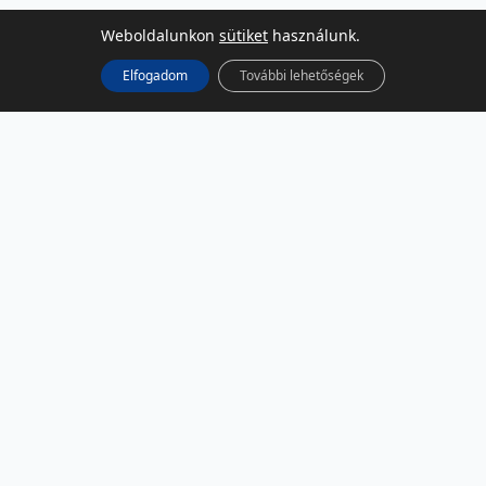
Weboldalunkon
sütiket
használunk.
Elfogadom
További lehetőségek
KÖZÖSSÉGI MÉDIA
Facebook
LinkedIn
Instagram
Podcast
RSS