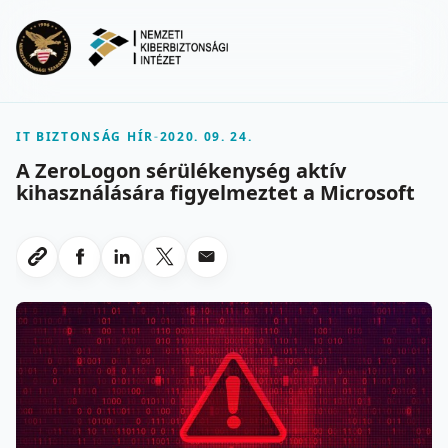
Ugrás a fő tartalomra
Menu
IT BIZTONSÁG HÍR
-
2020. 09. 24.
A ZeroLogon sérülékenység aktív
kihasználására figyelmeztet a Microsoft
Megosztas Facebookon
Megosztas LinkedInen
Megosztas X-en
Megosztas emailben
Link masolasa