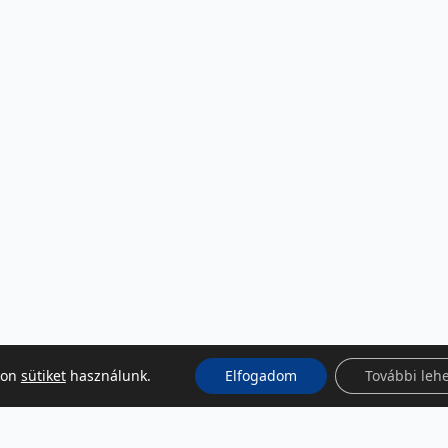
kon
sütiket
használunk.
Elfogadom
További leh