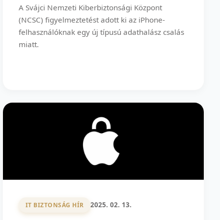
A Svájci Nemzeti Kiberbiztonsági Központ
(NCSC) figyelmeztetést adott ki az iPhone-
felhasználóknak egy új típusú adathalász csalás
miatt.
2025. 02. 13.
IT BIZTONSÁG HÍR