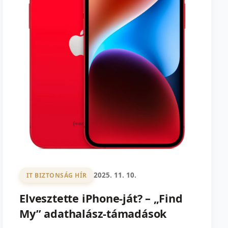
2025. 11. 10.
IT BIZTONSÁG HÍR
Elvesztette iPhone-ját? – „Find
My” adathalász-támadások