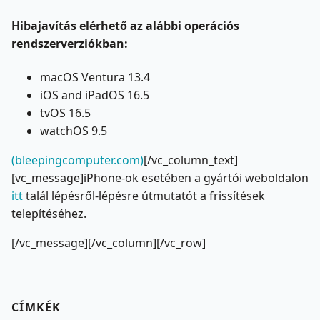
Hibajavítás elérhető az alábbi operációs
rendszerverziókban:
macOS Ventura 13.4
iOS and iPadOS 16.5
tvOS 16.5
watchOS 9.5
(bleepingcomputer.com)
[/vc_column_text]
[vc_message]iPhone-ok esetében a gyártói weboldalon
itt
talál lépésről-lépésre útmutatót a frissítések
telepítéséhez.
[/vc_message][/vc_column][/vc_row]
CÍMKÉK