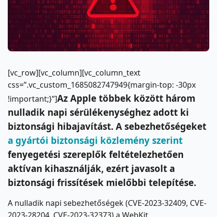
[vc_row][vc_column][vc_column_text
css=”.vc_custom_1685082747949{margin-top: -30px
Az Apple többek között három
!important;}”]
nulladik napi sérülékenységhez adott ki
biztonsági hibajavítást. A sebezhetőségeket
a gyártói biztonsági közlemény szerint
fenyegetési szereplők feltételezhetően
aktívan kihasználják, ezért javasolt a
biztonsági frissítések mielőbbi telepítése.
A nulladik napi sebezhetőségek (CVE-2023-32409, CVE-
2023-28204, CVE-2023-32373) a WebKit