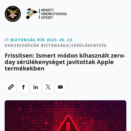
Ugrás a fő tartalomra
Menu
IT BIZTONSÁG HÍR
-
2023. 05. 23.
OKOSESZKÖZÖK BIZTONSÁGA
|
SÉRÜLÉKENYSÉG
Frissítsen: Ismert módon kihasznált zero-
day sérülékenységet javítottak Apple
termékekben
Megosztas Facebookon
Megosztas LinkedInen
Megosztas X-en
Megosztas emailben
Link masolasa