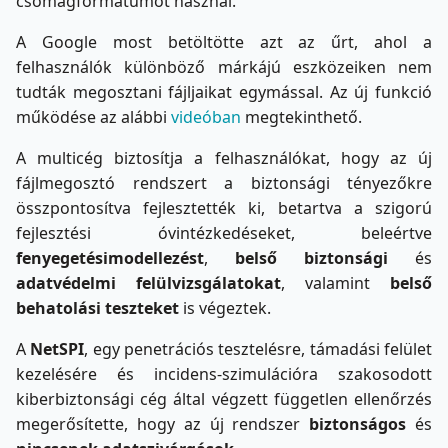
csomagformátumot használ.
A Google most betöltötte azt az űrt, ahol a
felhasználók különböző márkájú eszközeiken nem
tudták megosztani fájljaikat egymással. Az új funkció
működése az alábbi
videóban
megtekinthető.
A multicég biztosítja a felhasználókat, hogy az új
fájlmegosztó rendszert a biztonsági tényezőkre
összpontosítva fejlesztették ki, betartva a szigorú
fejlesztési óvintézkedéseket, beleértve
fenyegetésimodellezést
,
belső biztonsági
és
adatvédelmi felülvizsgálatokat
, valamint
belső
behatolási teszteket
is végeztek.
A
NetSPI
, egy penetrációs tesztelésre, támadási felület
kezelésére és incidens-szimulációra szakosodott
kiberbiztonsági cég által végzett független ellenőrzés
megerősítette, hogy az új rendszer
biztonságos
és