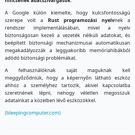
nincsenek adatszivárgások
.
A Google külön kiemelte, hogy kulcsfontosságú
szerepe volt a
Rust programozási nyelv
nek a
rendszer implementálásában, mivel a nyelv
biztonságosan kezeli a vezeték nélküli adatokat, és
beépített biztonsági mechanizmusai automatikusan
megakadályozzák a leggyakoribb memóriahibákból
adódó biztonsági problémákat.
A felhasználóknak saját maguknak kell
meggyőződniük, hogy a képernyőn látható eszköz
ahhoz a személyhez tartozik, akivel kapcsolatba
szeretnének lépni, nehogy véletlen megosszuk
adatainkat a közelben lévő eszközökkel.
(bleepingcomputer.com)