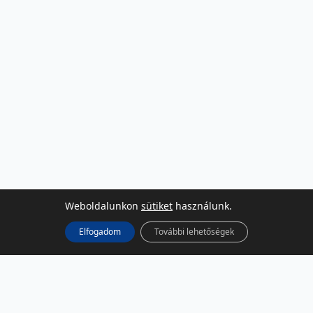
Weboldalunkon
sütiket
használunk.
Elfogadom
További lehetőségek
KÖZÖSSÉGI MÉDIA