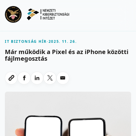
Ugrás a fő tartalomra
Menu
IT BIZTONSÁG HÍR
-
2025. 11. 26.
Már működik a Pixel és az iPhone közötti
fájlmegosztás
Megosztas Facebookon
Megosztas LinkedInen
Megosztas X-en
Megosztas emailben
Link masolasa