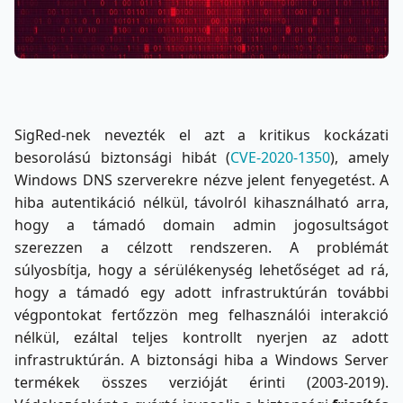
SigRed-nek nevezték el azt a kritikus kockázati
besorolású biztonsági hibát (
CVE-2020-1350
), amely
Windows DNS szerverekre nézve jelent fenyegetést. A
hiba autentikáció nélkül, távolról kihasználható arra,
hogy a támadó domain admin jogosultságot
szerezzen a célzott rendszeren. A problémát
súlyosbítja, hogy a sérülékenység lehetőséget ad rá,
hogy a támadó egy adott infrastruktúrán további
végpontokat fertőzzön meg felhasználói interakció
nélkül, ezáltal teljes kontrollt nyerjen az adott
infrastruktúrán. A biztonsági hiba a Windows Server
termékek összes verzióját érinti (2003-2019).