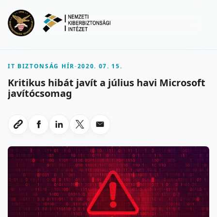
Ugrás a fő tartalomra
Menu
IT BIZTONSÁG HÍR
-
2020. 07. 15.
Kritikus hibát javít a július havi Microsoft
javítócsomag
Megosztas Facebookon
Megosztas LinkedInen
Megosztas X-en
Megosztas emailben
Link masolasa