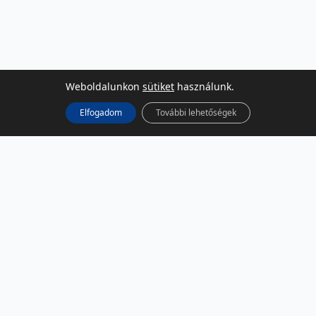
Weboldalunkon
sütiket
használunk.
Elfogadom
További lehetőségek
KÖZÖSSÉGI MÉDIA
Facebook
LinkedIn
Instagram