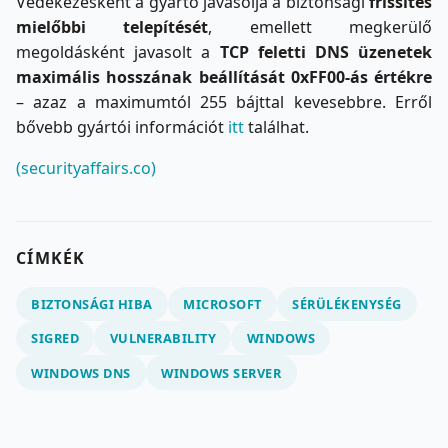
Védekezésként a gyártó javasolja a biztonsági
frissítés
mielőbbi telepítését
, emellett megkerülő
megoldásként javasolt a
TCP feletti DNS üzenetek
maximális hosszának beállítását 0xFF00-ás értékre
– azaz a maximumtól 255 bájttal kevesebbre. Erről
bővebb gyártói információt
itt
találhat.
(securityaffairs.co)
CÍMKÉK
BIZTONSÁGI HIBA
MICROSOFT
SÉRÜLÉKENYSÉG
SIGRED
VULNERABILITY
WINDOWS
WINDOWS DNS
WINDOWS SERVER