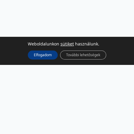
Weboldalunkon
sütiket
használunk.
Elfogadom
További lehetőségek
KÖZÖSSÉGI MÉDIA
Facebook
LinkedIn
Instagram