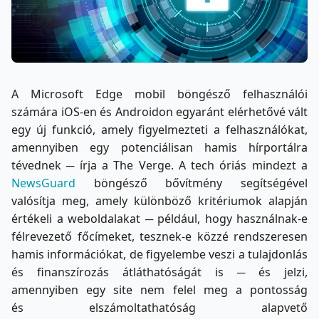
A Microsoft Edge mobil böngésző felhasználói
számára iOS-en és Androidon egyaránt elérhetővé vált
egy új funkció, amely figyelmezteti a felhasználókat,
amennyiben egy potenciálisan hamis hírportálra
tévednek ─ írja a The Verge. A tech óriás mindezt a
NewsGuard
böngésző bővítmény segítségével
valósítja meg, amely különböző kritériumok alapján
értékeli a weboldalakat ─ például, hogy használnak-e
félrevezető főcímeket, tesznek-e közzé rendszeresen
hamis információkat, de figyelembe veszi a tulajdonlás
és finanszírozás átláthatóságát is ─ és jelzi,
amennyiben egy site nem felel meg a pontosság
és elszámoltathatóság alapvető