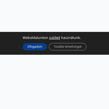
Weboldalunkon
sütiket
használunk.
Elfogadom
További lehetőségek
KÖZÖSSÉGI MÉDIA
Facebook
LinkedIn