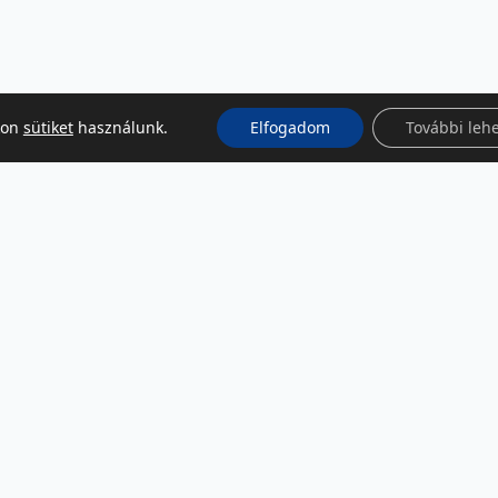
kon
sütiket
használunk.
Elfogadom
További leh
KÖZÖSSÉGI MÉDIA
Facebook
LinkedIn
Instagram
Podcast