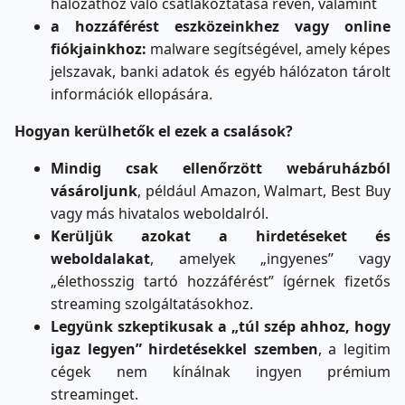
hálózathoz való csatlakoztatása révén, valamint
a hozzáférést eszközeinkhez vagy online
fiókjainkhoz:
malware segítségével, amely képes
jelszavak, banki adatok és egyéb hálózaton tárolt
információk ellopására.
Hogyan kerülhetők el ezek a csalások?
Mindig csak ellenőrzött webáruházból
vásároljunk
, például Amazon, Walmart, Best Buy
vagy más hivatalos weboldalról.
Kerüljük azokat a hirdetéseket és
weboldalakat
, amelyek „ingyenes” vagy
„élethosszig tartó hozzáférést” ígérnek fizetős
streaming szolgáltatásokhoz.
Legyünk szkeptikusak a „túl szép ahhoz, hogy
igaz legyen” hirdetésekkel szemben
, a legitim
cégek nem kínálnak ingyen prémium
streaminget.