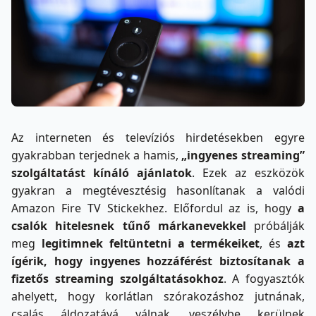
Az interneten és televíziós hirdetésekben egyre
gyakrabban terjednek a hamis,
„ingyenes streaming”
szolgáltatást kínáló ajánlatok
. Ezek az eszközök
gyakran a megtévesztésig hasonlítanak a valódi
Amazon Fire TV Stickekhez. Előfordul az is, hogy
a
csalók hitelesnek tűnő márkanevekkel
próbálják
meg
legitimnek feltüntetni a termékeiket
, és
azt
ígérik, hogy ingyenes hozzáférést biztosítanak a
fizetős streaming szolgáltatásokhoz
. A fogyasztók
ahelyett, hogy korlátlan szórakozáshoz jutnának,
csalás áldozatává válnak, veszélybe kerülnek