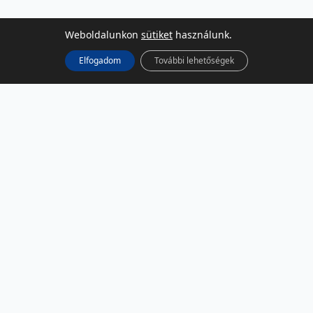
Weboldalunkon
sütiket
használunk.
Elfogadom
További lehetőségek
KÖZÖSSÉGI MÉDIA
Facebook
LinkedIn
Instagram
Podcast
RSS