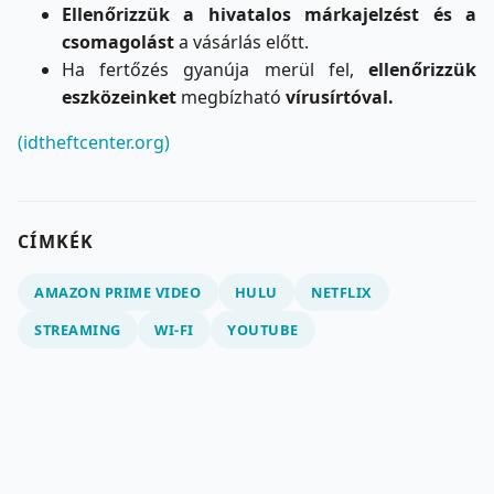
Ellenőrizzük a hivatalos márkajelzést és a
csomagolást
a vásárlás előtt.
Ha fertőzés gyanúja merül fel,
ellenőrizzük
eszközeinket
megbízható
vírusírtóval.
(idtheftcenter.org)
CÍMKÉK
AMAZON PRIME VIDEO
HULU
NETFLIX
STREAMING
WI-FI
YOUTUBE