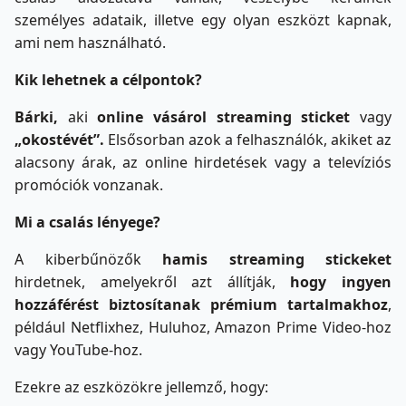
személyes adataik, illetve egy olyan eszközt kapnak,
ami nem használható.
Kik lehetnek a célpontok?
Bárki,
aki
online vásárol streaming sticket
vagy
„okostévét”.
Elsősorban azok a felhasználók, akiket az
alacsony árak, az online hirdetések vagy a televíziós
promóciók vonzanak.
Mi a csalás lényege?
A kiberbűnözők
hamis streaming stickeket
hirdetnek, amelyekről azt állítják,
hogy ingyen
hozzáférést biztosítanak prémium tartalmakhoz
,
például Netflixhez, Huluhoz, Amazon Prime Video-hoz
vagy YouTube-hoz.
Ezekre az eszközökre jellemző, hogy: