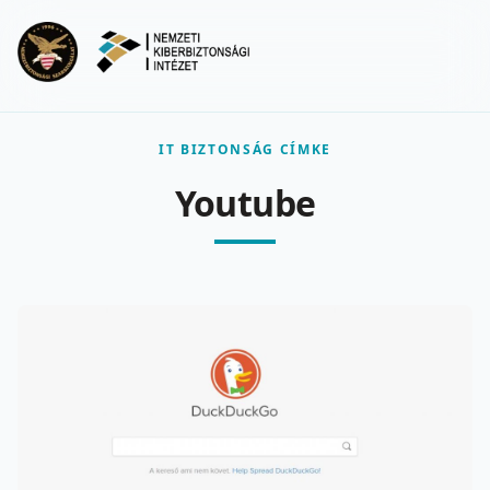
Ugrás a fő tartalomra
Menu
IT BIZTONSÁG CÍMKE
Youtube