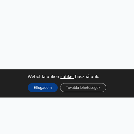
Weboldalunkon
sütiket
használunk.
Elfogadom
További lehetőségek
KÖZÖSSÉGI MÉDIA
Facebook