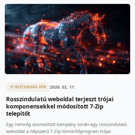
2026. 02. 11.
IT BIZTONSÁG HÍR
Rosszindulatú weboldal terjeszt trójai
komponensekkel módosított 7-Zip
telepítőt
Egy nemrég azonosított kampány során egy rosszindulatú
weboldal a népszerű 7-Zip tömörítőprogram trójai