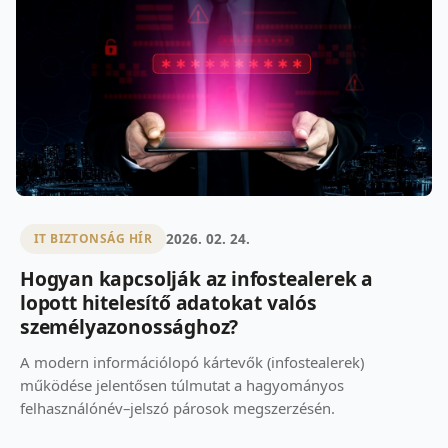
2026. 02. 24.
IT BIZTONSÁG HÍR
Hogyan kapcsolják az infostealerek a
lopott hitelesítő adatokat valós
személyazonossághoz?
A modern információlopó kártevők (infostealerek)
működése jelentősen túlmutat a hagyományos
felhasználónév–jelszó párosok megszerzésén.