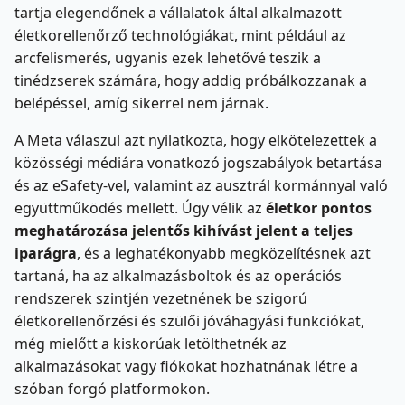
tartja elegendőnek a vállalatok által alkalmazott
életkorellenőrző technológiákat, mint például az
arcfelismerés, ugyanis ezek lehetővé teszik a
tinédzserek számára, hogy addig próbálkozzanak a
belépéssel, amíg sikerrel nem járnak.
A Meta válaszul azt nyilatkozta, hogy elkötelezettek a
közösségi médiára vonatkozó jogszabályok betartása
és az eSafety-vel, valamint az ausztrál kormánnyal való
együttműködés mellett. Úgy vélik az
életkor pontos
meghatározása jelentős kihívást jelent a teljes
iparágra
, és a leghatékonyabb megközelítésnek azt
tartaná, ha az alkalmazásboltok és az operációs
rendszerek szintjén vezetnének be szigorú
életkorellenőrzési és szülői jóváhagyási funkciókat,
még mielőtt a kiskorúak letölthetnék az
alkalmazásokat vagy fiókokat hozhatnának létre a
szóban forgó platformokon.