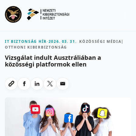
Ugrás a fő tartalomra
Menu
IT BIZTONSÁG HÍR
-
2026. 03. 31.
KÖZÖSSÉGI MÉDIA
|
OTTHONI KIBERBIZTONSÁG
Vizsgálat indult Ausztráliában a
közösségi platformok ellen
Megosztas Facebookon
Megosztas LinkedInen
Megosztas X-en
Megosztas emailben
Link masolasa