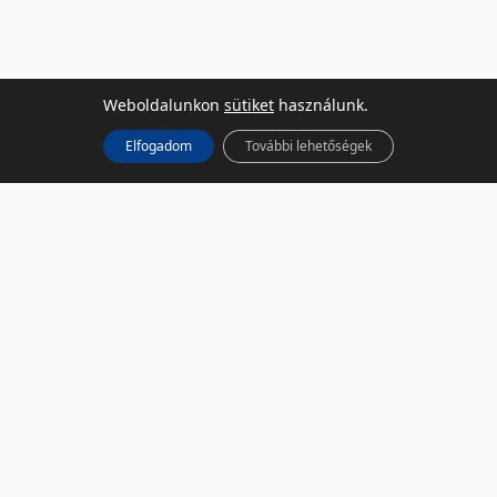
Weboldalunkon
sütiket
használunk.
Elfogadom
További lehetőségek
KÖZÖSSÉGI MÉDIA
Facebook
LinkedIn
Instagram
Podcast