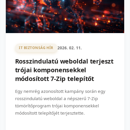
2026. 02. 11.
IT BIZTONSÁG HÍR
Rosszindulatú weboldal terjeszt
trójai komponensekkel
módosított 7-Zip telepítőt
Egy nemrég azonosított kampány során egy
rosszindulatú weboldal a népszerű 7-Zip
tömörítőprogram trójai komponensekkel
módosított telepítőjét terjesztette.