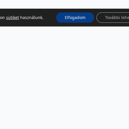
kon
sütiket
használunk.
Elfogadom
További leh
KÖZÖSSÉGI MÉDIA
Facebook
LinkedIn
Instagram
Podcast
RSS