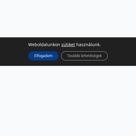
Weboldalunkon
sütiket
használunk.
Elfogadom
További lehetőségek
KÖZÖSSÉGI MÉDIA
Facebook
LinkedIn
Instagram