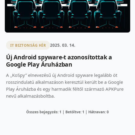
2025. 03. 14.
IT BIZTONSÁG HÍR
Új Android spyware-t azonosítottak a
Google Play Áruházban
A „KoSpy” elnevezésű új Android spyware legalább öt
rosszindulatú alkalmazáson keresztül került be a Google
Play Áruházba és egy harmadik féltől származó APKPure
nevű alkalmazásboltba.
Összes bejegyzés: 1 | Betöltve: 1 | Hátravan: 0