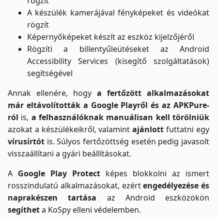
rögzít
A készülék kamerájával fényképeket és videókat
rögzít
Képernyőképeket készít az eszköz kijelzőjéről
Rögzíti a billentyűleütéseket az Android
Accessibility Services (kisegítő szolgáltatások)
segítségével
Annak ellenére, hogy
a fertőzött alkalmazásokat
már eltávolították a Google Playről és az APKPure-
ról
is,
a felhasználóknak
manuálisan kell törölniük
azokat a készülékeikről, valamint
ajánlott
futtatni egy
vírusírtót
is. Súlyos fertőzöttség esetén pedig javasolt
visszaállítani a gyári beállításokat.
A
Google Play Protect
képes blokkolni az ismert
rosszindulatú alkalmazásokat, ezért
engedélyezése és
naprakészen tartása
az Android eszközökön
segíthet
a KoSpy elleni védelemben.