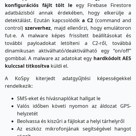
konfigurációs fájlt tölt le
egy Firebase Firestore
adatbázisból annak érdekében, hogy elkerülje a
detektálást. Ezután kapcsolódik
a C2
(command and
control)
szerverhez
, majd ellenőrzi, hogy emulátoron
fut-e. A malware képes frissített beállításokat és
további payloadokat letölteni a C2-ről, továbbá
dinamikusan aktiválható/deaktiválható egy “on/off”
gombbal. A malware az adatokat egy
hardkódolt AES
kulccsal titkosítva
küldi el.
A KoSpy kiterjedt adatgyűjtési képességekkel
rendelkezik:
SMS-eket és hívásnaplókat hallgat le
Valós időben követi nyomon az áldozat GPS-
helyzetét
Beolvassa és kiszűri a fájlokat a helyi tárhelyről
Az eszköz mikrofonjának segítségével hangot