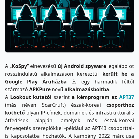
A „
KoSpy
” elnevezésű
új Android spyware
legalább öt
rosszindulatú alkalmazáson keresztül
került be a
Google Play Áruházba
és egy harmadik féltől
származó
APKPure
nevű
alkalmazásboltba
.
A
Lookout kutatói
szerint
a kémprogram az
APT37
(más néven ScarCruft) észak-koreai
csoporthoz
köthető
olyan IP-címek, domainek és infrastrukturális
átfedések alapján, amelyek más észak-koreai
fenyegetés szereplőkkel -például az APT43 csoporttal-
is kapcsolatba hozhatók. A kampány 2022 márciusa