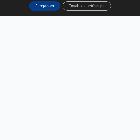
Elfogadom
További lehetőségek
KÖZÖSSÉGI MÉDIA
Facebook
LinkedIn
Instagram
Podcast
RSS
TÁRSOLDALAK