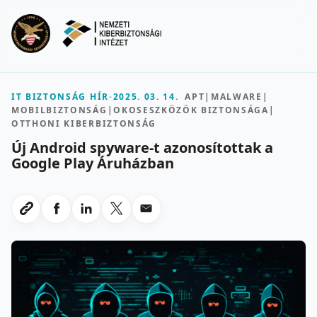
Ugrás a fő tartalomra
Menu
IT BIZTONSÁG HÍR
-
2025. 03. 14.
APT
|
MALWARE
|
MOBILBIZTONSÁG
|
OKOSESZKÖZÖK BIZTONSÁGA
|
OTTHONI KIBERBIZTONSÁG
Új Android spyware-t azonosítottak a
Google Play Áruházban
Megosztas Facebookon
Megosztas LinkedInen
Megosztas X-en
Megosztas emailben
Link masolasa