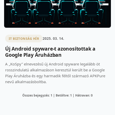
2025. 03. 14.
IT BIZTONSÁG HÍR
Új Android spyware-t azonosítottak a
Google Play Áruházban
A „KoSpy” elnevezésű új Android spyware legalább öt
rosszindulatú alkalmazáson keresztül került be a Google
Play Áruházba és egy harmadik féltől származó APKPure
nevű alkalmazásboltba.
Összes bejegyzés: 1 | Betöltve: 1 | Hátravan: 0