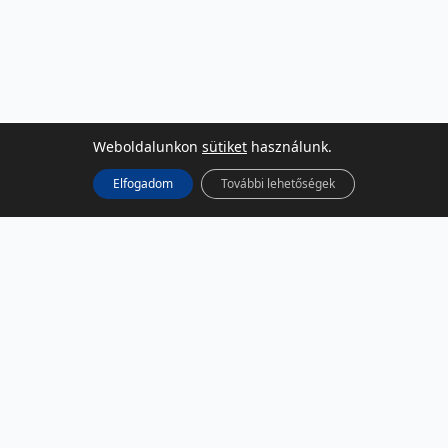
Weboldalunkon
sütiket
használunk.
Elfogadom
További lehetőségek
KÖZÖSSÉGI MÉDIA
Facebook
LinkedIn
Instagram