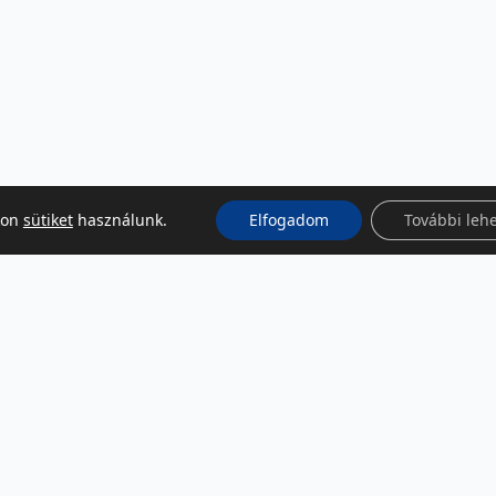
kon
sütiket
használunk.
Elfogadom
További leh
KÖZÖSSÉGI MÉDIA
Facebook
LinkedIn