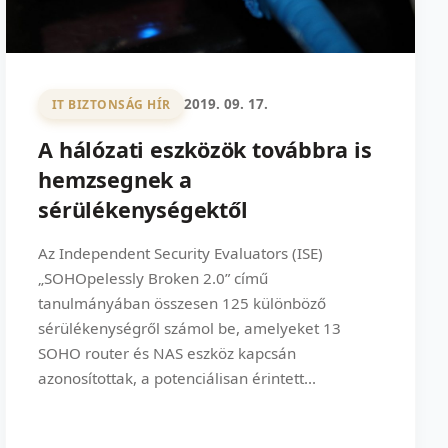
2019. 09. 17.
IT BIZTONSÁG HÍR
A hálózati eszközök továbbra is
hemzsegnek a
sérülékenységektől
Az Independent Security Evaluators (ISE)
„SOHOpelessly Broken 2.0” című
tanulmányában összesen 125 különböző
sérülékenységről számol be, amelyeket 13
SOHO router és NAS eszköz kapcsán
azonosítottak, a potenciálisan érintett...