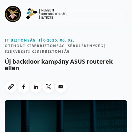
Ugrás a fő tartalomra
Menu
IT BIZTONSÁG HÍR
-
2025. 06. 02.
OTTHONI KIBERBIZTONSÁG
|
SÉRÜLÉKENYSÉG
|
SZERVEZETI KIBERBIZTONSÁG
Új backdoor kampány ASUS routerek
ellen
Megosztas Facebookon
Megosztas LinkedInen
Megosztas X-en
Megosztas emailben
Link masolasa