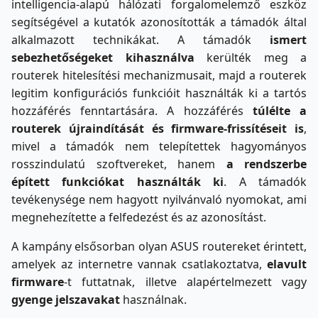
intelligencia-alapú hálózati forgalomelemző eszköz
segítségével a kutatók azonosították a támadók által
alkalmazott technikákat. A támadók
ismert
sebezhetőségeket kihasználva
kerülték meg a
routerek hitelesítési mechanizmusait, majd a routerek
legitim konfigurációs funkcióit használták ki a tartós
hozzáférés fenntartására. A hozzáférés
túlélte a
routerek újraindítását és firmware-frissítéseit is
,
mivel a támadók nem telepítettek hagyományos
rosszindulatú szoftvereket, hanem
a rendszerbe
épített funkciókat használták ki
. A támadók
tevékenysége nem hagyott nyilvánvaló nyomokat, ami
megnehezítette a felfedezést és az azonosítást.
A kampány elsősorban olyan ASUS routereket érintett,
amelyek az internetre vannak csatlakoztatva,
elavult
firmware
-t futtatnak, illetve alapértelmezett vagy
gyenge jelszavakat
használnak.