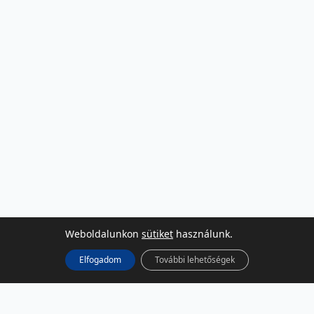
Weboldalunkon
sütiket
használunk.
Elfogadom
További lehetőségek