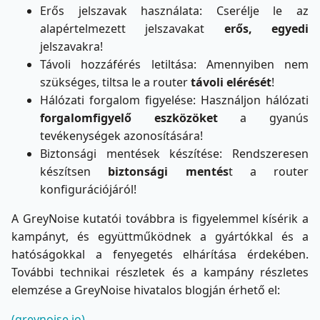
Erős jelszavak használata: Cserélje le az
alapértelmezett jelszavakat
erős, egyedi
jelszavakra!
Távoli hozzáférés letiltása: Amennyiben nem
szükséges, tiltsa le a router
távoli elérését
!
Hálózati forgalom figyelése: Használjon hálózati
forgalomfigyelő eszközöket
a gyanús
tevékenységek azonosítására!
Biztonsági mentések készítése: Rendszeresen
készítsen
biztonsági mentés
t a router
konfigurációjáról!
A GreyNoise kutatói továbbra is figyelemmel kísérik a
kampányt, és együttműködnek a gyártókkal és a
hatóságokkal a fenyegetés elhárítása érdekében.
További technikai részletek és a kampány részletes
elemzése a GreyNoise hivatalos blogján érhető el:
(greynoise.io)