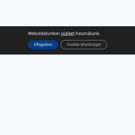
Weboldalunkon
sütiket
használunk.
Elfogadom
További lehetőségek
KÖZÖSSÉGI MÉDIA
Facebook
LinkedIn
Instagram