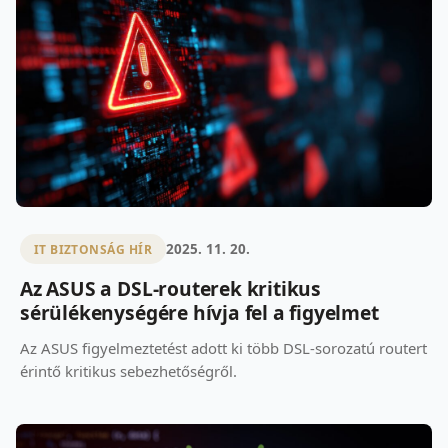
2025. 11. 20.
IT BIZTONSÁG HÍR
Az ASUS a DSL-routerek kritikus
sérülékenységére hívja fel a figyelmet
Az ASUS figyelmeztetést adott ki több DSL-sorozatú routert
érintő kritikus sebezhetőségről.