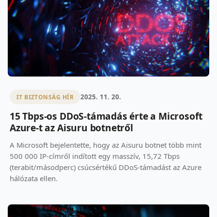
2025. 11. 20.
IT BIZTONSÁG HÍR
15 Tbps-os DDoS-támadás érte a Microsoft
Azure-t az Aisuru botnetről
A Microsoft bejelentette, hogy az Aisuru botnet több mint
500 000 IP-címről indított egy masszív, 15,72 Tbps
(terabit/másodperc) csúcsértékű DDoS-támadást az Azure
hálózata ellen.