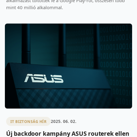
alkalmazást töltöttek le a Google Play-ről, összesen több
mint 40 millió alkalommal.
2025. 06. 02.
IT BIZTONSÁG HÍR
Új backdoor kampány ASUS routerek ellen