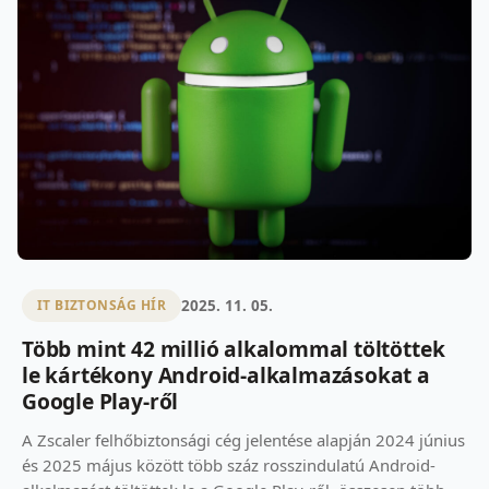
2025. 11. 05.
IT BIZTONSÁG HÍR
Több mint 42 millió alkalommal töltöttek
le kártékony Android-alkalmazásokat a
Google Play-ről
A Zscaler felhőbiztonsági cég jelentése alapján 2024 június
és 2025 május között több száz rosszindulatú Android-