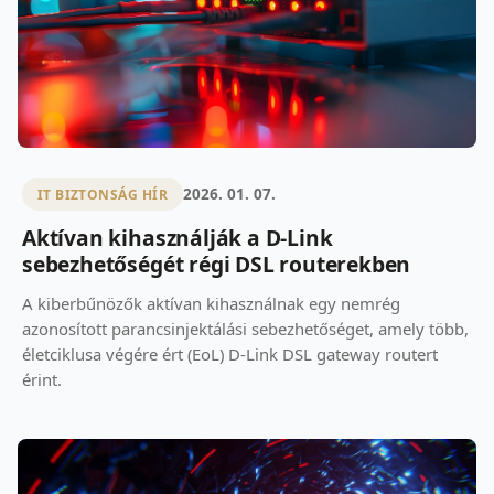
2026. 01. 07.
IT BIZTONSÁG HÍR
Aktívan kihasználják a D-Link
sebezhetőségét régi DSL routerekben
A kiberbűnözők aktívan kihasználnak egy nemrég
azonosított parancsinjektálási sebezhetőséget, amely több,
életciklusa végére ért (EoL) D-Link DSL gateway routert
érint.