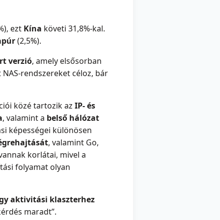
%), ezt
Kína
követi 31,8%-kal.
apúr
(2,5%).
rt verzió
, amely elsősorban
t NAS-rendszereket céloz, bár
iói közé tartozik az
IP- és
a
, valamint a
belső hálózat
tási képességei különösen
égrehajtását
, valamint Go,
annak korlátai, mivel a
tási folyamat olyan
y aktivitási klaszterhez
kérdés maradt”.