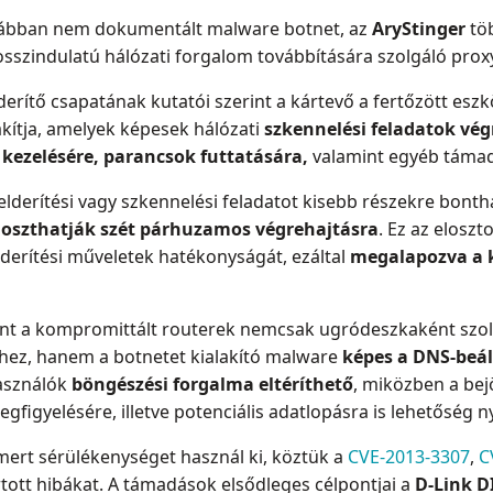
rábban nem dokumentált malware botnet, az
AryStinger
tö
osszindulatú hálózati forgalom továbbítására szolgáló proxy
derítő csapatának kutatói szerint a kártevő a fertőzött esz
kítja, amelyek képesek hálózati
szkennelési feladatok vég
kezelésére, parancsok futtatására,
valamint egyéb támad
derítési vagy szkennelési feladatot kisebb részekre bonth
t
oszthatják szét párhuzamos végrehajtásra
. Ez az elosz
elderítési műveletek hatékonyságát, ezáltal
megalapozva a k
rint a kompromittált routerek nemcsak ugródeszkaként szo
hez, hanem a botnetet kialakító malware
képes a DNS-beál
asználók
böngészési forgalma eltéríthető
, miközben a bej
igyelésére, illetve potenciális adatlopásra is lehetőség nyí
smert sérülékenységet használ ki, köztük a
CVE-2013-3307
,
C
tott hibákat. A támadások elsődleges célpontjai a
D-Link D