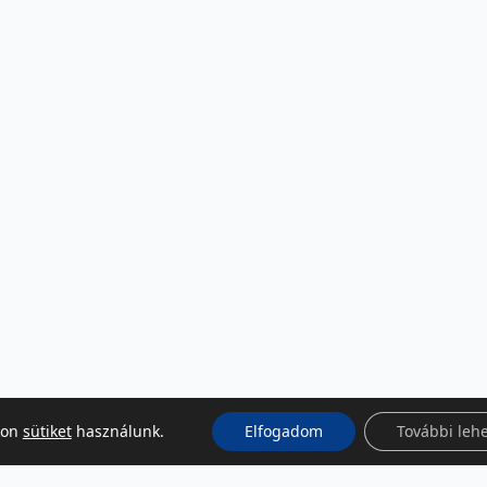
kon
sütiket
használunk.
Elfogadom
További leh