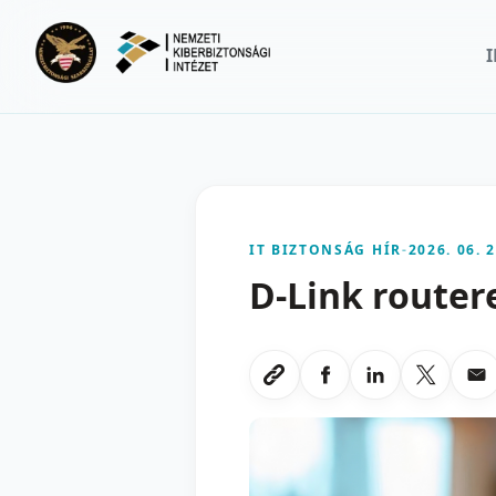
Ugrás a fő tartalomra
IT BIZTONSÁG HÍR
-
2026. 06. 2
D-Link router
Megosztas Faceboo
Megosztas Li
Megoszt
Me
Link masolasa