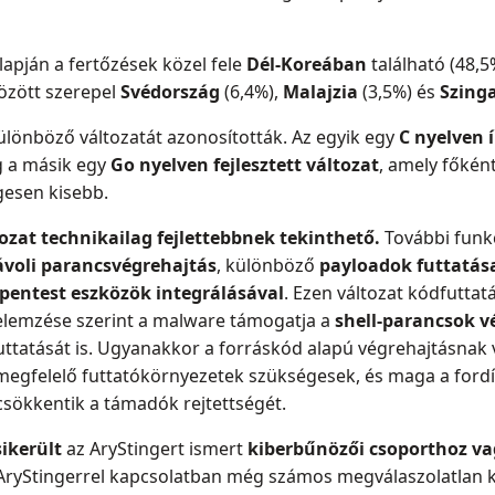
lapján a fertőzések közel fele
Dél-Koreában
található (48,5
között szerepel
Svédország
(6,4%),
Malajzia
(3,5%) és
Szing
ülönböző változatát azonosították. Az egyik egy
C nyelven í
g a másik egy
Go nyelven fejlesztett változat
, amely főkén
egesen kisebb.
ozat technikailag fejlettebbnek tekinthető.
További funkc
ávoli parancsvégrehajtás
, különböző
payloadok futtatás
ú pentest eszközök integrálásával
. Ezen változat kódfutta
 elemzése szerint a malware támogatja a
shell-parancsok v
uttatását is. Ugyanakkor a forráskód alapú végrehajtásnak v
megfelelő futtatókörnyezetek szükségesek, és maga a fordí
sökkentik a támadók rejtettségét.
ikerült
az AryStingert ismert
kiberbűnözői csoporthoz vag
z AryStingerrel kapcsolatban még számos megválaszolatlan 