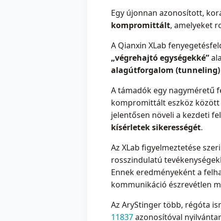
Egy újonnan azonosított, ko
kompromittált
, amelyeket r
A Qianxin XLab fenyegetésfel
„végrehajtó egységekké”
ala
alagútforgalom (tunneling) 
A támadók egy nagyméretű fel
kompromittált eszköz közöt
jelentősen növeli a kezdeti f
kísérletek
sikerességét
.
Az XLab figyelmeztetése sze
rosszindulatú tevékenységek
Ennek eredményeként a felh
kommunikáció észrevétlen megf
Az AryStinger több, régóta i
11837
azonosítóval nyilvántar