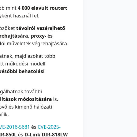
bb mint
4 000 elavult routert
ként használ fel.
közöket
távolról vezérelhető
rehajtására, proxy- és
ói műveletek végrehajtására.
atnak, majd azokat több
tott működési modell
ésőbbi behatolási
lgálhatnak további
lítások módosítására
is.
övő és kimenő hálózati
lik.
VE-2016-5681
és
CVE-2025-
IR-850L
és
D-Link DIR-818LW