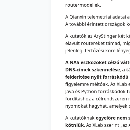
routermodellek.
A Qianxin telemetriai adatai a
A további érintett országok 
A kutatók az AryStinger két k
elavult routereket támad, mí
jelenlegi fertőzési köre lény
A NAS-eszközöket célzó vált
DNS-címek szkennelése
,
a t
felderítése nyílt forráskód
figyelemre méltóak. Az XLab
Java és Python forráskódok f
fordításhoz a célrendszeren 
nyomokat hagyhat, amelyek c
A kutatóknak
egyelőre nem s
kötniük
. Az XLab szerint „a