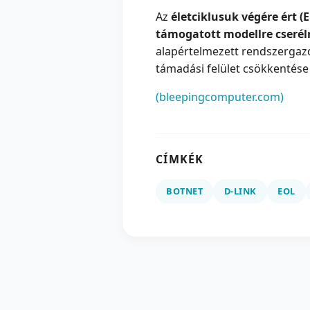
Az
életciklusuk végére ért (
támogatott modellre cserél
alapértelmezett rendszergazda
támadási felület csökkentés
(bleepingcomputer.com)
CÍMKÉK
BOTNET
D-LINK
EOL