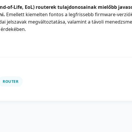
End-of-Life, EoL) routerek tulajdonosainak mielőbb javas
ni.
Emellett kiemelten fontos a legfrissebb firmware-verziók
i jelszavak megváltoztatása, valamint a távoli menedzsment
e érdekében.
ROUTER