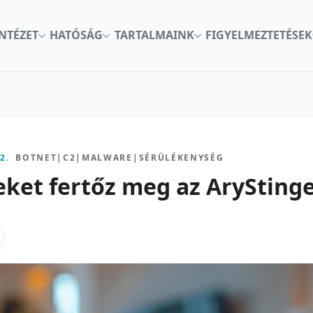
INTÉZET
HATÓSÁG
TARTALMAINK
FIGYELMEZTETÉSEK
2.
BOTNET
|
C2
|
MALWARE
|
SÉRÜLÉKENYSÉG
eket fertőz meg az ArySting
kon
nkedInen
as X-en
gosztas emailben